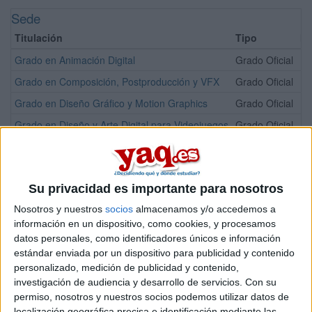
Sede
Titulación
Tipo
Mo
Grado en Animación Digital
Grado Oficial
Pr
Grado en Composición, Postproducción y VFX
Grado Oficial
Pr
Grado en Diseño Gráfico y Motion Graphics
Grado Oficial
Pr
Grado en Diseño y Arte Digital para Videojuegos
Grado Oficial
Pr
¡Síguenos en Facebook!
Su privacidad es importante para nosotros
Nosotros y nuestros
socios
almacenamos y/o accedemos a
información en un dispositivo, como cookies, y procesamos
datos personales, como identificadores únicos e información
estándar enviada por un dispositivo para publicidad y contenido
personalizado, medición de publicidad y contenido,
investigación de audiencia y desarrollo de servicios.
Con su
permiso, nosotros y nuestros socios podemos utilizar datos de
localización geográfica precisa e identificación mediante las