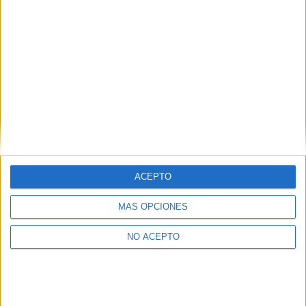
Leaflet
|
©
OpenStreetMap
Contactar
Dirección:
Calle de los Vascos, 25
28040
Madrid
Madrid
Tel:
911 805 570
ACEPTO
Ver todos los contactos
MÁS OPCIONES
Principales cifras
NO ACEPTO
Ver todas las cifras