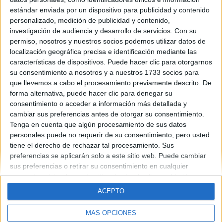
estándar enviada por un dispositivo para publicidad y contenido
Espera...¿utilizas gmail?
personalizado, medición de publicidad y contenido,
Si usas gmail pincha aquí
para asegurarte de recibir
investigación de audiencia y desarrollo de servicios.
Con su
nuestras noticias
permiso, nosotros y nuestros socios podemos utilizar datos de
localización geográfica precisa e identificación mediante las
Nos encantaría también que nos ayudaras a compartir
características de dispositivos. Puede hacer clic para otorgarnos
la comunidad de yaq.es con tus amigos.
su consentimiento a nosotros y a nuestros 1733 socios para
que llevemos a cabo el procesamiento previamente descrito. De
forma alternativa, puede hacer clic para denegar su
consentimiento o acceder a información más detallada y
cambiar sus preferencias antes de otorgar su consentimiento.
Tenga en cuenta que algún procesamiento de sus datos
Quiénes somos
|
Contactar
|
Anúnciate
personales puede no requerir de su consentimiento, pero usted
Aviso legal
|
Politica de privacidad
|
Condiciones generales
|
Política
tiene el derecho de rechazar tal procesamiento. Sus
de cookies
preferencias se aplicarán solo a este sitio web. Puede cambiar
© 2003-2026
Compás Mediterráneo S.L.
- Diego de León 47 - 28006
sus preferencias o retirar su consentimiento en cualquier
Madrid [ESPAÑA] - Tel. +34 91 593 2767
momento volviendo a este sitio y haciendo clic en el botón
"Privacidad" en la parte inferior de la página web.
ACEPTO
MÁS OPCIONES