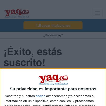
Toggl
navig
Buscar titulaciones
¿Dónde estoy?
¡Éxito, estás
suscrito!
Gracias por apuntarte a los
Su privacidad es importante para nosotros
avisos de contenidos nuevos
Nosotros y nuestros
socios
almacenamos y/o accedemos a
en yaq.es.
información en un dispositivo, como cookies, y procesamos
datos personales, como identificadores únicos e información