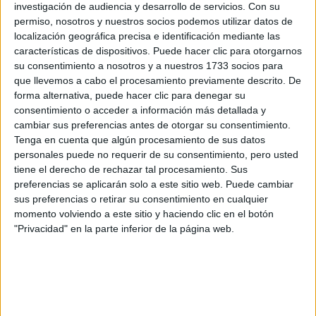
por correo electrónico al centro educativo para que te
investigación de audiencia y desarrollo de servicios.
Con su
respondan ellos directamente.
permiso, nosotros y nuestros socios podemos utilizar datos de
Tu nombre:
*
localización geográfica precisa e identificación mediante las
características de dispositivos. Puede hacer clic para otorgarnos
su consentimiento a nosotros y a nuestros 1733 socios para
Tus apellidos:
*
que llevemos a cabo el procesamiento previamente descrito. De
forma alternativa, puede hacer clic para denegar su
consentimiento o acceder a información más detallada y
Tu email:
*
cambiar sus preferencias antes de otorgar su consentimiento.
Tenga en cuenta que algún procesamiento de sus datos
¿Qué quieres preguntar?
*
personales puede no requerir de su consentimiento, pero usted
tiene el derecho de rechazar tal procesamiento. Sus
preferencias se aplicarán solo a este sitio web. Puede cambiar
sus preferencias o retirar su consentimiento en cualquier
momento volviendo a este sitio y haciendo clic en el botón
"Privacidad" en la parte inferior de la página web.
Escribe aquí las dudas o preguntas que te gustaría que te
respondieran: plazos de preinscripción, precios, plazas
disponibles…:
Acepto los
términos y condiciones
y la
política de
privacidad
:
*