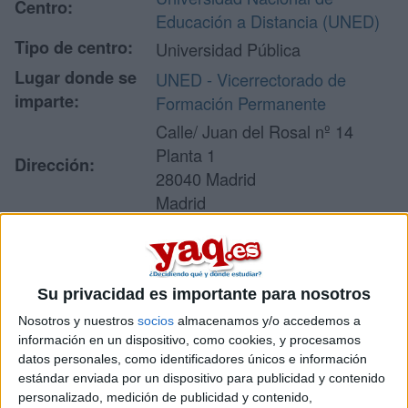
Centro:
Educación a Distancia (UNED)
Tipo de centro:
Universidad Pública
Lugar donde se
UNED - Vicerrectorado de
imparte:
Formación Permanente
Calle/ Juan del Rosal nº 14
Planta 1
Dirección:
28040 Madrid
Madrid
Recibir más
Su privacidad es importante para nosotros
información
Nosotros y nuestros
socios
almacenamos y/o accedemos a
información en un dispositivo, como cookies, y procesamos
Rellena este formulario con tus datos y un texto con las
datos personales, como identificadores únicos e información
preguntas que quieres hacer. Al pulsar el botón de enviar,
estándar enviada por un dispositivo para publicidad y contenido
los datos y la pregunta que has introducido se enviarán
personalizado, medición de publicidad y contenido,