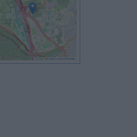
Leaflet
|
©
OpenStreetMap