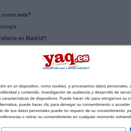
s como esta?
pología
sitario en Madrid?
os mayores en Madrid
 en un dispositivo, como cookies, y procesamos datos personales, co
Quiénes somos
|
Contactar
|
Anúnciate
blicidad y contenido, investigación de audiencia y desarrollo de servic
o legal
|
Politica de privacidad
|
Condiciones generales
|
Política de co
as características de dispositivos. Puede hacer clic para otorgarnos su
s Mediterráneo S.L.
- Diego de León 47 - 28006 Madrid [ESPAÑA] - T
ternativa, puede hacer clic para denegar su consentimiento o acceder
 de sus datos personales puede no requerir de su consentimiento, per
referencias o retirar su consentimiento en cualquier momento volviendo 