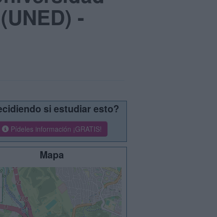
 (UNED) -
cidiendo si estudiar esto?
Pídeles información ¡GRATIS!
Mapa