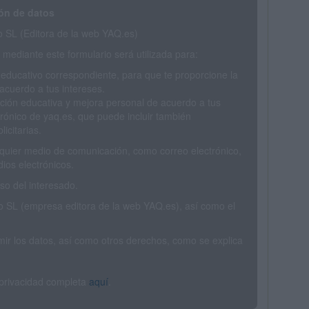
ón de datos
SL (Editora de la web YAQ.es)
mediante este formulario será utilizada para:
 educativo correspondiente, para que te proporcione la
acuerdo a tus intereses.
ción educativa y mejora personal de acuerdo a tus
trónico de yaq.es, que puede incluir también
icitarias.
ualquier medio de comunicación, como correo electrónico,
ios electrónicos.
o del interesado.
SL (empresa editora de la web YAQ.es), así como el
rimir los datos, así como otros derechos, como se explica
 privacidad completa
aquí
.