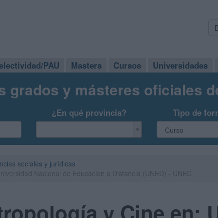
electividad/PAU
Masters
Cursos
Universidades
s grados y másteres oficiales 
¿En qué provincia?
Tipo de for
ncias sociales y jurídicas
Universidad Nacional de Educación a Distancia (UNED) - UNED
ropología y Cine en: 