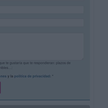
que te gustaría que te respondieran: plazos de
onibles…:
ones
y la
política de privacidad
:
*