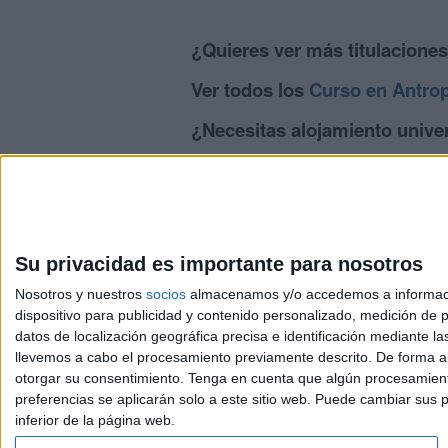
¿Quieres ver más titulacione
Ver todos los
Curso en Antro
¿Necesitas alojamiento univer
>> Residencias de estudiantes y colegi
Su privacidad es importante para nosotros
Nosotros y nuestros
socios
almacenamos y/o accedemos a información
dispositivo para publicidad y contenido personalizado, medición de pu
Avis
datos de localización geográfica precisa e identificación mediante l
© 2003-2026
Compá
llevemos a cabo el procesamiento previamente descrito. De forma al
otorgar su consentimiento.
Tenga en cuenta que algún procesamiento
preferencias se aplicarán solo a este sitio web. Puede cambiar sus p
inferior de la página web.