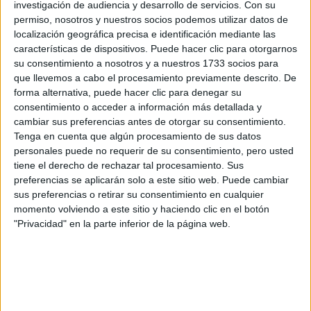
investigación de audiencia y desarrollo de servicios.
Con su
permiso, nosotros y nuestros socios podemos utilizar datos de
Rellena este formulario con tus datos y un texto con las
localización geográfica precisa e identificación mediante las
preguntas que quieres hacer. Al pulsar el botón de enviar,
características de dispositivos. Puede hacer clic para otorgarnos
los datos y la pregunta que has introducido se enviarán
su consentimiento a nosotros y a nuestros 1733 socios para
por correo electrónico al centro educativo para que te
respondan ellos directamente.
que llevemos a cabo el procesamiento previamente descrito. De
forma alternativa, puede hacer clic para denegar su
Tu nombre:
*
consentimiento o acceder a información más detallada y
cambiar sus preferencias antes de otorgar su consentimiento.
Tus apellidos:
*
Tenga en cuenta que algún procesamiento de sus datos
personales puede no requerir de su consentimiento, pero usted
tiene el derecho de rechazar tal procesamiento. Sus
Tu email:
*
preferencias se aplicarán solo a este sitio web. Puede cambiar
sus preferencias o retirar su consentimiento en cualquier
momento volviendo a este sitio y haciendo clic en el botón
¿Qué quieres preguntar?
*
"Privacidad" en la parte inferior de la página web.
Escribe aquí las dudas o preguntas que te gustaría que te