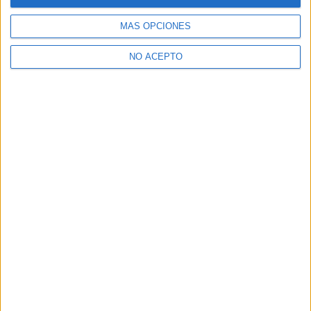
Ver todos los
Curso en Pedagogía
MÁS OPCIONES
¿Necesitas alojamiento universitario en Madrid?
NO ACEPTO
>> Residencias de estudiantes y colegios mayores en Madrid
¿Decidiendo si estudiar esto?
Pídeles información ¡GRATIS!
Mapa
+
−