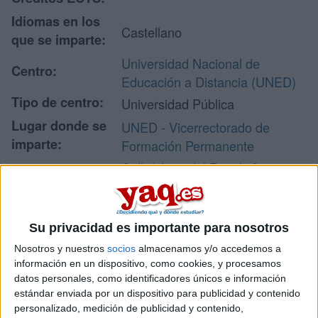
Idiomas en los
Castellano
que se imparte:
Universidad Nacional de
Centro:
Educación a Distancia (UNED)
Tipo de centro:
Universidad Pública
Lugar donde se
UNED - Vicerrectorado de
imparte:
Formación Permanente
Calle/ Juan del Rosal nº 14
Planta 1
Dirección:
28040 Madrid
Madrid
Su privacidad es importante para nosotros
Nosotros y nuestros
socios
almacenamos y/o accedemos a
información en un dispositivo, como cookies, y procesamos
Recibir más
datos personales, como identificadores únicos e información
estándar enviada por un dispositivo para publicidad y contenido
información
personalizado, medición de publicidad y contenido,