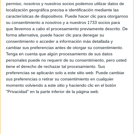
por correo electrónico al centro educativo para que te
permiso, nosotros y nuestros socios podemos utilizar datos de
respondan ellos directamente.
localización geográfica precisa e identificación mediante las
Tu nombre:
*
características de dispositivos. Puede hacer clic para otorgarnos
su consentimiento a nosotros y a nuestros 1733 socios para
que llevemos a cabo el procesamiento previamente descrito. De
Tus apellidos:
*
forma alternativa, puede hacer clic para denegar su
consentimiento o acceder a información más detallada y
Tu email:
*
cambiar sus preferencias antes de otorgar su consentimiento.
Tenga en cuenta que algún procesamiento de sus datos
personales puede no requerir de su consentimiento, pero usted
¿Qué quieres preguntar?
*
tiene el derecho de rechazar tal procesamiento. Sus
preferencias se aplicarán solo a este sitio web. Puede cambiar
sus preferencias o retirar su consentimiento en cualquier
momento volviendo a este sitio y haciendo clic en el botón
"Privacidad" en la parte inferior de la página web.
Escribe aquí las dudas o preguntas que te gustaría que te
respondieran: plazos de preinscripción, precios, plazas
disponibles…:
Acepto los
términos y condiciones
y la
política de
privacidad
:
*