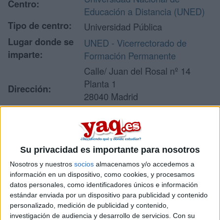
Centro:
Educación a Distancia (UNED)
Tipo de centro:
Universidad Pública
Lugar donde se
UNED - Vicerrectorado de
imparte:
Formación Permanente
Calle/ Juan del Rosal nº 14
Planta 1
Dirección:
28040 Madrid
Madrid
Recibir más
Su privacidad es importante para nosotros
información
Nosotros y nuestros
socios
almacenamos y/o accedemos a
información en un dispositivo, como cookies, y procesamos
datos personales, como identificadores únicos e información
Rellena este formulario con tus datos y un texto con las
estándar enviada por un dispositivo para publicidad y contenido
preguntas que quieres hacer. Al pulsar el botón de enviar,
personalizado, medición de publicidad y contenido,
los datos y la pregunta que has introducido se enviarán
investigación de audiencia y desarrollo de servicios.
Con su