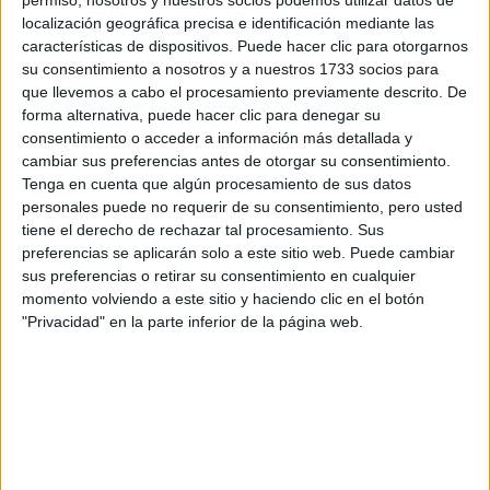
por correo electrónico al centro educativo para que te
permiso, nosotros y nuestros socios podemos utilizar datos de
respondan ellos directamente.
localización geográfica precisa e identificación mediante las
características de dispositivos. Puede hacer clic para otorgarnos
Tu nombre:
*
su consentimiento a nosotros y a nuestros 1733 socios para
que llevemos a cabo el procesamiento previamente descrito. De
Tus apellidos:
*
forma alternativa, puede hacer clic para denegar su
consentimiento o acceder a información más detallada y
cambiar sus preferencias antes de otorgar su consentimiento.
Tu email:
*
Tenga en cuenta que algún procesamiento de sus datos
personales puede no requerir de su consentimiento, pero usted
tiene el derecho de rechazar tal procesamiento. Sus
¿Qué quieres preguntar?
*
preferencias se aplicarán solo a este sitio web. Puede cambiar
sus preferencias o retirar su consentimiento en cualquier
momento volviendo a este sitio y haciendo clic en el botón
"Privacidad" en la parte inferior de la página web.
Escribe aquí las dudas o preguntas que te gustaría que te
respondieran: plazos de preinscripción, precios, plazas
disponibles…:
Acepto los
términos y condiciones
y la
política de
privacidad
:
*