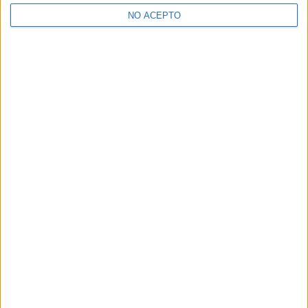
>> Residencias de estudiantes y colegios mayores en Madrid
NO ACEPTO
¿Decidiendo si estudiar esto?
Pídeles información ¡GRATIS!
Mapa
+
−