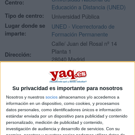
Centro:
Educación a Distancia (UNED)
Tipo de centro:
Universidad Pública
Lugar donde se
UNED - Vicerrectorado de
imparte:
Formación Permanente
Calle/ Juan del Rosal nº 14
Planta 1
Dirección:
28040 Madrid
Madrid
Su privacidad es importante para nosotros
Recibir más
Nosotros y nuestros
socios
almacenamos y/o accedemos a
información
información en un dispositivo, como cookies, y procesamos
datos personales, como identificadores únicos e información
estándar enviada por un dispositivo para publicidad y contenido
Rellena este formulario con tus datos y un texto con las
personalizado, medición de publicidad y contenido,
preguntas que quieres hacer. Al pulsar el botón de enviar,
los datos y la pregunta que has introducido se enviarán
investigación de audiencia y desarrollo de servicios.
Con su