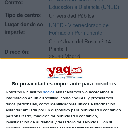
Centro:
Educación a Distancia (UNED)
Tipo de centro:
Universidad Pública
Lugar donde se
UNED - Vicerrectorado de
imparte:
Formación Permanente
Calle/ Juan del Rosal nº 14
Planta 1
Dirección:
28040 Madrid
Madrid
Su privacidad es importante para nosotros
Recibir más
Nosotros y nuestros
socios
almacenamos y/o accedemos a
información
información en un dispositivo, como cookies, y procesamos
datos personales, como identificadores únicos e información
estándar enviada por un dispositivo para publicidad y contenido
Rellena este formulario con tus datos y un texto con las
personalizado, medición de publicidad y contenido,
preguntas que quieres hacer. Al pulsar el botón de enviar,
los datos y la pregunta que has introducido se enviarán
investigación de audiencia y desarrollo de servicios.
Con su