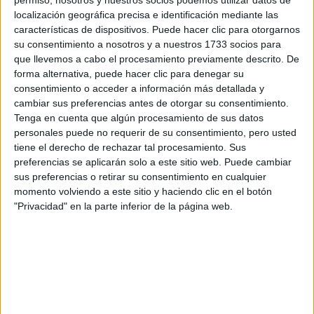
por correo electrónico al centro educativo para que te
permiso, nosotros y nuestros socios podemos utilizar datos de
respondan ellos directamente.
localización geográfica precisa e identificación mediante las
características de dispositivos. Puede hacer clic para otorgarnos
Tu nombre:
*
su consentimiento a nosotros y a nuestros 1733 socios para
que llevemos a cabo el procesamiento previamente descrito. De
Tus apellidos:
*
forma alternativa, puede hacer clic para denegar su
consentimiento o acceder a información más detallada y
cambiar sus preferencias antes de otorgar su consentimiento.
Tu email:
*
Tenga en cuenta que algún procesamiento de sus datos
personales puede no requerir de su consentimiento, pero usted
tiene el derecho de rechazar tal procesamiento. Sus
¿Qué quieres preguntar?
*
preferencias se aplicarán solo a este sitio web. Puede cambiar
sus preferencias o retirar su consentimiento en cualquier
momento volviendo a este sitio y haciendo clic en el botón
"Privacidad" en la parte inferior de la página web.
Escribe aquí las dudas o preguntas que te gustaría que te
respondieran: plazos de preinscripción, precios, plazas
disponibles…:
Acepto los
términos y condiciones
y la
política de
privacidad
:
*