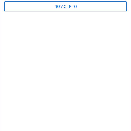
>> Residencias de estudiantes y colegios mayores en Madrid
NO ACEPTO
¿Decidiendo si estudiar esto?
Pídeles información ¡GRATIS!
Mapa
+
−