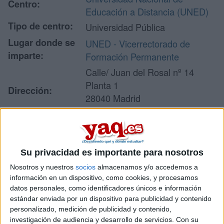
Centro:
Educación a Distancia (UNED)
Tipo de centro:
Universidad Pública
Lugar donde se
UNED - Vicerrectorado de
imparte:
Formación Permanente
Calle/ Juan del Rosal nº 14
Planta 1
Dirección:
28040 Madrid
Madrid
Recibir más
Su privacidad es importante para nosotros
información
Nosotros y nuestros
socios
almacenamos y/o accedemos a
información en un dispositivo, como cookies, y procesamos
datos personales, como identificadores únicos e información
Rellena este formulario con tus datos y un texto con las
estándar enviada por un dispositivo para publicidad y contenido
preguntas que quieres hacer. Al pulsar el botón de enviar,
personalizado, medición de publicidad y contenido,
los datos y la pregunta que has introducido se enviarán
investigación de audiencia y desarrollo de servicios.
Con su