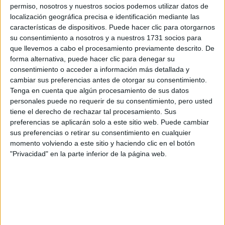
por correo electrónico al centro educativo para que te
permiso, nosotros y nuestros socios podemos utilizar datos de
respondan ellos directamente.
localización geográfica precisa e identificación mediante las
Tu nombre:
*
características de dispositivos. Puede hacer clic para otorgarnos
su consentimiento a nosotros y a nuestros 1731 socios para
que llevemos a cabo el procesamiento previamente descrito. De
Tus apellidos:
*
forma alternativa, puede hacer clic para denegar su
consentimiento o acceder a información más detallada y
Tu email:
*
cambiar sus preferencias antes de otorgar su consentimiento.
Tenga en cuenta que algún procesamiento de sus datos
personales puede no requerir de su consentimiento, pero usted
¿Qué quieres preguntar?
*
tiene el derecho de rechazar tal procesamiento. Sus
preferencias se aplicarán solo a este sitio web. Puede cambiar
sus preferencias o retirar su consentimiento en cualquier
momento volviendo a este sitio y haciendo clic en el botón
"Privacidad" en la parte inferior de la página web.
Escribe aquí las dudas o preguntas que te gustaría que te
respondieran: plazos de preinscripción, precios, plazas
disponibles…:
Acepto los
términos y condiciones
y la
política de
privacidad
:
*