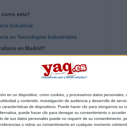
s como esta?
ría Industrial
ería en Tecnologías Industriales
sitario en Madrid?
os mayores en Madrid
 en un dispositivo, como cookies, y procesamos datos personales, co
Quiénes somos
|
Contactar
|
Anúnciate
blicidad y contenido, investigación de audiencia y desarrollo de servic
o legal
|
Politica de privacidad
|
Condiciones generales
|
Política de co
as características de dispositivos. Puede hacer clic para otorgarnos su
s Mediterráneo S.L.
- Diego de León 47 - 28006 Madrid [ESPAÑA] - T
ternativa, puede hacer clic para denegar su consentimiento o acceder
 de sus datos personales puede no requerir de su consentimiento, per
referencias o retirar su consentimiento en cualquier momento volviendo 