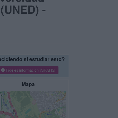
 (UNED) -
cidiendo si estudiar esto?
Pídeles información ¡GRATIS!
Mapa