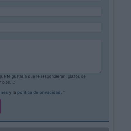
que te gustaría que te respondieran: plazos de
onibles…:
ones
y la
política de privacidad
:
*