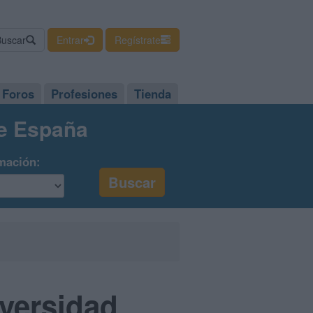
Buscar
Entrar
Regístrate
Foros
Profesiones
Tienda
de España
mación:
iversidad