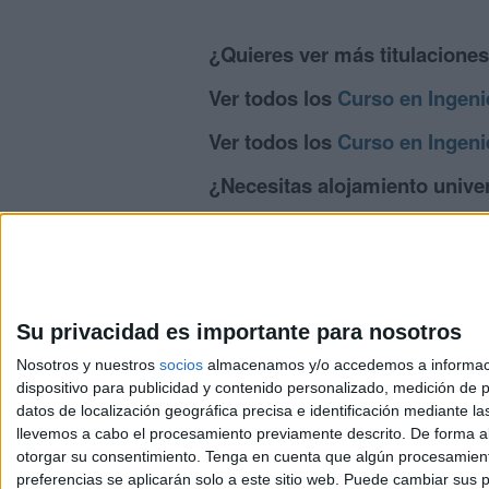
¿Quieres ver más titulacione
Ver todos los
Curso en Ingenie
Ver todos los
Curso en Ingeni
¿Necesitas alojamiento univer
>> Residencias de estudiantes y colegi
Su privacidad es importante para nosotros
Nosotros y nuestros
socios
almacenamos y/o accedemos a información
dispositivo para publicidad y contenido personalizado, medición de pu
Avis
datos de localización geográfica precisa e identificación mediante l
© 2003-2026
Compá
llevemos a cabo el procesamiento previamente descrito. De forma al
otorgar su consentimiento.
Tenga en cuenta que algún procesamiento
preferencias se aplicarán solo a este sitio web. Puede cambiar sus p