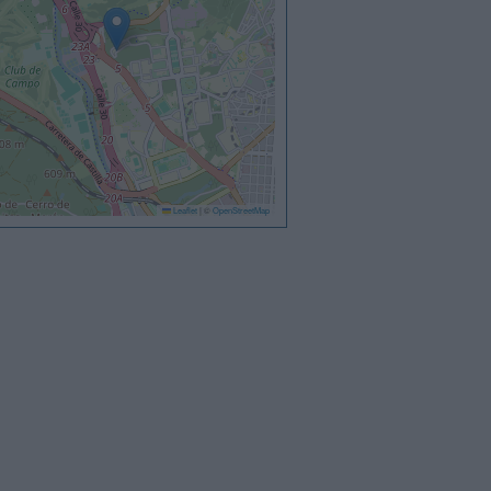
Leaflet
|
©
OpenStreetMap