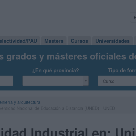
electividad/PAU
Masters
Cursos
Universidades
s grados y másteres oficiales 
¿En qué provincia?
Tipo de for
eniería y arquitectura
niversidad Nacional de Educación a Distancia (UNED) - UNED
idad Industrial en: Un