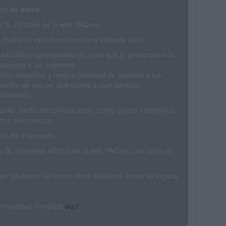
ón de datos
SL (Editora de la web YAQ.es)
mediante este formulario será utilizada para:
 educativo correspondiente, para que te proporcione la
acuerdo a tus intereses.
ción educativa y mejora personal de acuerdo a tus
trónico de yaq.es, que puede incluir también
icitarias.
ualquier medio de comunicación, como correo electrónico,
ios electrónicos.
o del interesado.
SL (empresa editora de la web YAQ.es), así como el
rimir los datos, así como otros derechos, como se explica
 privacidad completa
aquí
.