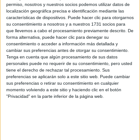
preguntas que quieres hacer. Al pulsar el botón de enviar,
permiso, nosotros y nuestros socios podemos utilizar datos de
los datos y la pregunta que has introducido se enviarán
localización geográfica precisa e identificación mediante las
por correo electrónico al centro educativo para que te
características de dispositivos. Puede hacer clic para otorgarnos
respondan ellos directamente.
su consentimiento a nosotros y a nuestros 1731 socios para
Tu nombre:
*
que llevemos a cabo el procesamiento previamente descrito. De
forma alternativa, puede hacer clic para denegar su
consentimiento o acceder a información más detallada y
Tus apellidos:
*
cambiar sus preferencias antes de otorgar su consentimiento.
Tenga en cuenta que algún procesamiento de sus datos
personales puede no requerir de su consentimiento, pero usted
Tu email:
*
tiene el derecho de rechazar tal procesamiento. Sus
preferencias se aplicarán solo a este sitio web. Puede cambiar
¿Qué quieres preguntar?
*
sus preferencias o retirar su consentimiento en cualquier
momento volviendo a este sitio y haciendo clic en el botón
"Privacidad" en la parte inferior de la página web.
Escribe aquí las dudas o preguntas que te gustaría que te
respondieran: plazos de preinscripción, precios, plazas
disponibles…: