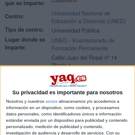
que se imparte:
Universidad Nacional de
Centro:
Educación a Distancia (UNED)
Tipo de centro:
Universidad Pública
Lugar donde se
UNED - Vicerrectorado de
imparte:
Formación Permanente
Calle/ Juan del Rosal nº 14
Planta 1
Dirección:
28040 Madrid
Madrid
Su privacidad es importante para nosotros
Nosotros y nuestros
socios
almacenamos y/o accedemos a
Recibir más
información en un dispositivo, como cookies, y procesamos
datos personales, como identificadores únicos e información
información
estándar enviada por un dispositivo para publicidad y contenido
personalizado, medición de publicidad y contenido,
Rellena este formulario con tus datos y un texto con las
investigación de audiencia y desarrollo de servicios.
Con su