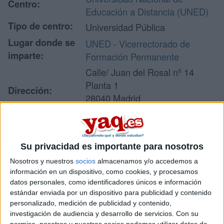
Centro:
Educación a Distancia (UNED)
Tipo de centro:
Universidad Pública
Lugar donde se
UNED - Vicerrectorado de
imparte:
Formación Permanente
Calle/ Juan del Rosal nº 14
Planta 1
Dirección:
28040 Madrid
Madrid
Su privacidad es importante para nosotros
Recibir más
Nosotros y nuestros
socios
almacenamos y/o accedemos a
información
información en un dispositivo, como cookies, y procesamos
datos personales, como identificadores únicos e información
estándar enviada por un dispositivo para publicidad y contenido
Rellena este formulario con tus datos y un texto con las
personalizado, medición de publicidad y contenido,
preguntas que quieres hacer. Al pulsar el botón de enviar,
los datos y la pregunta que has introducido se enviarán
investigación de audiencia y desarrollo de servicios.
Con su