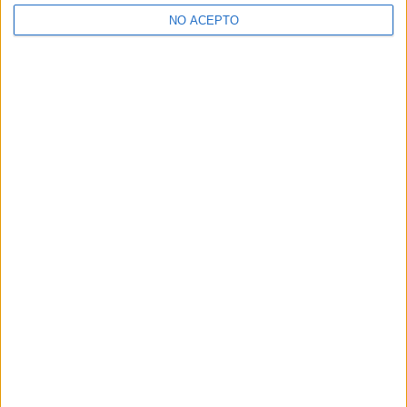
>> Residencias de estudiantes y colegios mayores en Madrid
NO ACEPTO
¿Decidiendo si estudiar esto?
Pídeles información ¡GRATIS!
Mapa
+
−