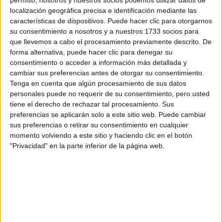
por correo electrónico al centro educativo para que te
permiso, nosotros y nuestros socios podemos utilizar datos de
respondan ellos directamente.
localización geográfica precisa e identificación mediante las
características de dispositivos. Puede hacer clic para otorgarnos
Tu nombre:
*
su consentimiento a nosotros y a nuestros 1733 socios para
que llevemos a cabo el procesamiento previamente descrito. De
Tus apellidos:
*
forma alternativa, puede hacer clic para denegar su
consentimiento o acceder a información más detallada y
cambiar sus preferencias antes de otorgar su consentimiento.
Tu email:
*
Tenga en cuenta que algún procesamiento de sus datos
personales puede no requerir de su consentimiento, pero usted
tiene el derecho de rechazar tal procesamiento. Sus
¿Qué quieres preguntar?
*
preferencias se aplicarán solo a este sitio web. Puede cambiar
sus preferencias o retirar su consentimiento en cualquier
momento volviendo a este sitio y haciendo clic en el botón
"Privacidad" en la parte inferior de la página web.
Escribe aquí las dudas o preguntas que te gustaría que te
respondieran: plazos de preinscripción, precios, plazas
disponibles…:
Acepto los
términos y condiciones
y la
política de
privacidad
:
*