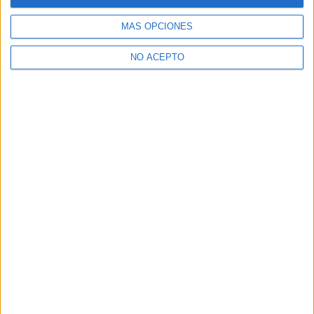
Ver todos los
Curso en Marketing
MÁS OPCIONES
¿Necesitas alojamiento universitario en Madrid?
NO ACEPTO
>> Residencias de estudiantes y colegios mayores en Madrid
¿Decidiendo si estudiar esto?
Pídeles información ¡GRATIS!
Mapa
+
−