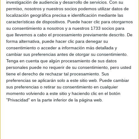
investigación de audiencia y desarrollo de servicios.
Con su
permiso, nosotros y nuestros socios podemos utilizar datos de
Rellena este formulario con tus datos y un texto con las
localización geográfica precisa e identificación mediante las
preguntas que quieres hacer. Al pulsar el botón de enviar,
características de dispositivos. Puede hacer clic para otorgarnos
los datos y la pregunta que has introducido se enviarán
su consentimiento a nosotros y a nuestros 1733 socios para
por correo electrónico al centro educativo para que te
respondan ellos directamente.
que llevemos a cabo el procesamiento previamente descrito. De
forma alternativa, puede hacer clic para denegar su
Tu nombre:
*
consentimiento o acceder a información más detallada y
cambiar sus preferencias antes de otorgar su consentimiento.
Tus apellidos:
*
Tenga en cuenta que algún procesamiento de sus datos
personales puede no requerir de su consentimiento, pero usted
tiene el derecho de rechazar tal procesamiento. Sus
Tu email:
*
preferencias se aplicarán solo a este sitio web. Puede cambiar
sus preferencias o retirar su consentimiento en cualquier
momento volviendo a este sitio y haciendo clic en el botón
¿Qué quieres preguntar?
*
"Privacidad" en la parte inferior de la página web.
Escribe aquí las dudas o preguntas que te gustaría que te