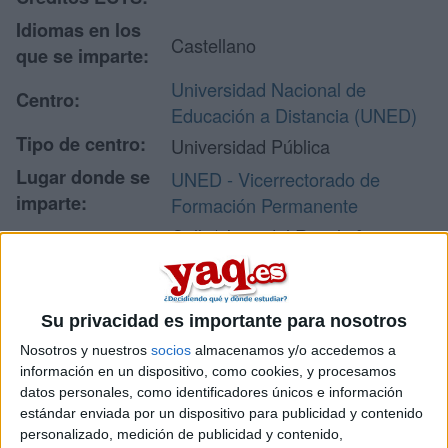
Idiomas en los
Castellano
que se imparte:
Universidad Nacional de
Centro:
Educación a Distancia (UNED)
Tipo de centro:
Universidad Pública
Lugar donde se
UNED - Vicerrectorado de
imparte:
Formación Permanente
Calle/ Juan del Rosal nº 14
Planta 1
Dirección:
28040 Madrid
Madrid
Su privacidad es importante para nosotros
Nosotros y nuestros
socios
almacenamos y/o accedemos a
información en un dispositivo, como cookies, y procesamos
Recibir más
datos personales, como identificadores únicos e información
estándar enviada por un dispositivo para publicidad y contenido
información
personalizado, medición de publicidad y contenido,