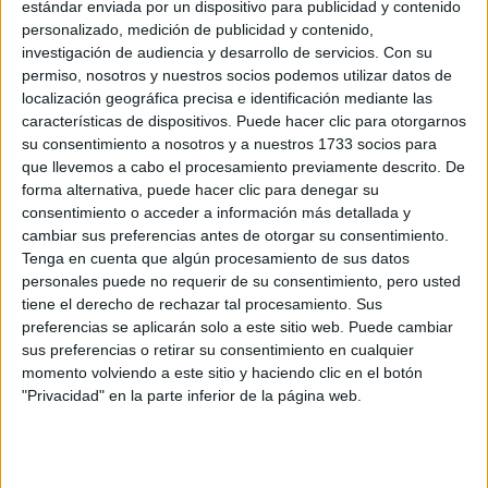
Madrid
estándar enviada por un dispositivo para publicidad y contenido
personalizado, medición de publicidad y contenido,
investigación de audiencia y desarrollo de servicios.
Con su
permiso, nosotros y nuestros socios podemos utilizar datos de
Recibir más
localización geográfica precisa e identificación mediante las
características de dispositivos. Puede hacer clic para otorgarnos
información
su consentimiento a nosotros y a nuestros 1733 socios para
que llevemos a cabo el procesamiento previamente descrito. De
Rellena este formulario con tus datos y un texto con las
forma alternativa, puede hacer clic para denegar su
preguntas que quieres hacer. Al pulsar el botón de enviar,
consentimiento o acceder a información más detallada y
los datos y la pregunta que has introducido se enviarán
cambiar sus preferencias antes de otorgar su consentimiento.
por correo electrónico al centro educativo para que te
Tenga en cuenta que algún procesamiento de sus datos
respondan ellos directamente.
personales puede no requerir de su consentimiento, pero usted
Tu nombre:
*
tiene el derecho de rechazar tal procesamiento. Sus
preferencias se aplicarán solo a este sitio web. Puede cambiar
sus preferencias o retirar su consentimiento en cualquier
Tus apellidos:
*
momento volviendo a este sitio y haciendo clic en el botón
"Privacidad" en la parte inferior de la página web.
Tu email:
*
¿Qué quieres preguntar?
*