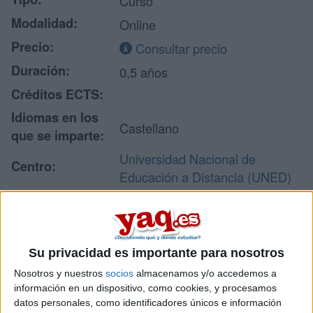
Curso
Modalidad:
Online
Precio:
Consultar precio
Duración:
0,5 años
Créditos ECTS:
Idiomas en los
Castellano
que se imparte:
Universidad Nacional de
Centro:
Educación a Distancia (UNED)
Tipo de centro:
Universidad Pública
Lugar donde se
UNED - Vicerrectorado de
imparte:
Formación Permanente
Su privacidad es importante para nosotros
Calle/ Juan del Rosal nº 14
Nosotros y nuestros
socios
almacenamos y/o accedemos a
Planta 1
Dirección:
información en un dispositivo, como cookies, y procesamos
28040 Madrid
datos personales, como identificadores únicos e información