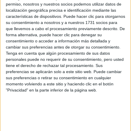
preguntas que quieres hacer. Al pulsar el botón de enviar,
permiso, nosotros y nuestros socios podemos utilizar datos de
los datos y la pregunta que has introducido se enviarán
localización geográfica precisa e identificación mediante las
por correo electrónico al centro educativo para que te
características de dispositivos. Puede hacer clic para otorgarnos
respondan ellos directamente.
su consentimiento a nosotros y a nuestros 1731 socios para
Tu nombre:
*
que llevemos a cabo el procesamiento previamente descrito. De
forma alternativa, puede hacer clic para denegar su
consentimiento o acceder a información más detallada y
Tus apellidos:
*
cambiar sus preferencias antes de otorgar su consentimiento.
Tenga en cuenta que algún procesamiento de sus datos
personales puede no requerir de su consentimiento, pero usted
Tu email:
*
tiene el derecho de rechazar tal procesamiento. Sus
preferencias se aplicarán solo a este sitio web. Puede cambiar
¿Qué quieres preguntar?
*
sus preferencias o retirar su consentimiento en cualquier
momento volviendo a este sitio y haciendo clic en el botón
"Privacidad" en la parte inferior de la página web.
Escribe aquí las dudas o preguntas que te gustaría que te
respondieran: plazos de preinscripción, precios, plazas
disponibles…: