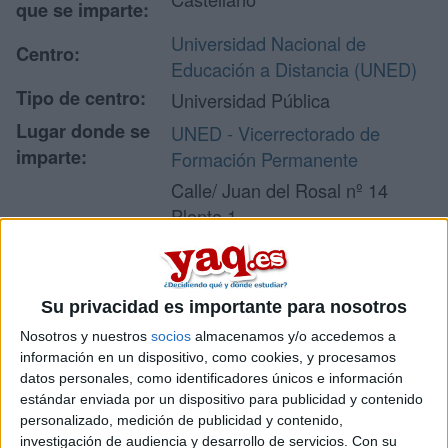
que se imparte:
Universidad Nacional de
Centro:
Educación a Distancia (UNED)
Tipo de centro:
Universidad Pública
Lugar donde se
UNED - Vicerrectorado de
imparte:
Formación Permanente
Calle/ Juan del Rosal nº 14
Planta 1
Dirección:
28040 Madrid
Madrid
Su privacidad es importante para nosotros
Nosotros y nuestros
socios
almacenamos y/o accedemos a
Recibir más
información en un dispositivo, como cookies, y procesamos
datos personales, como identificadores únicos e información
información
estándar enviada por un dispositivo para publicidad y contenido
personalizado, medición de publicidad y contenido,
Rellena este formulario con tus datos y un texto con las
investigación de audiencia y desarrollo de servicios.
Con su