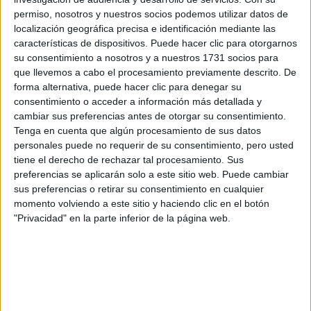
preguntas que quieres hacer. Al pulsar el botón de enviar,
permiso, nosotros y nuestros socios podemos utilizar datos de
los datos y la pregunta que has introducido se enviarán
localización geográfica precisa e identificación mediante las
por correo electrónico al centro educativo para que te
características de dispositivos. Puede hacer clic para otorgarnos
respondan ellos directamente.
su consentimiento a nosotros y a nuestros 1731 socios para
Tu nombre:
*
que llevemos a cabo el procesamiento previamente descrito. De
forma alternativa, puede hacer clic para denegar su
consentimiento o acceder a información más detallada y
Tus apellidos:
*
cambiar sus preferencias antes de otorgar su consentimiento.
Tenga en cuenta que algún procesamiento de sus datos
Tu email:
*
personales puede no requerir de su consentimiento, pero usted
tiene el derecho de rechazar tal procesamiento. Sus
preferencias se aplicarán solo a este sitio web. Puede cambiar
¿Qué quieres preguntar?
*
sus preferencias o retirar su consentimiento en cualquier
momento volviendo a este sitio y haciendo clic en el botón
"Privacidad" en la parte inferior de la página web.
Escribe aquí las dudas o preguntas que te gustaría que te
respondieran: plazos de preinscripción, precios, plazas
disponibles…: