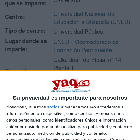
que se imparte:
Universidad Nacional de
Centro:
Educación a Distancia (UNED)
Tipo de centro:
Universidad Pública
Lugar donde se
UNED - Vicerrectorado de
imparte:
Formación Permanente
Calle/ Juan del Rosal nº 14
Planta 1
Dirección:
28040 Madrid
Madrid
Su privacidad es importante para nosotros
Recibir más
Nosotros y nuestros
socios
almacenamos y/o accedemos a
información en un dispositivo, como cookies, y procesamos
información
datos personales, como identificadores únicos e información
estándar enviada por un dispositivo para publicidad y contenido
personalizado, medición de publicidad y contenido,
Rellena este formulario con tus datos y un texto con las
investigación de audiencia y desarrollo de servicios.
Con su