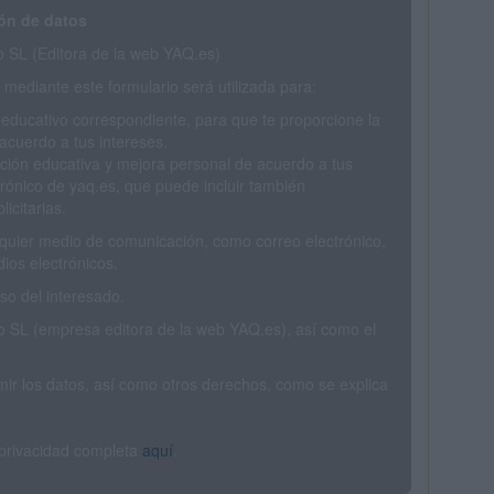
ón de datos
SL (Editora de la web YAQ.es)
mediante este formulario será utilizada para:
 educativo correspondiente, para que te proporcione la
acuerdo a tus intereses.
ción educativa y mejora personal de acuerdo a tus
trónico de yaq.es, que puede incluir también
icitarias.
ualquier medio de comunicación, como correo electrónico,
ios electrónicos.
o del interesado.
SL (empresa editora de la web YAQ.es), así como el
rimir los datos, así como otros derechos, como se explica
 privacidad completa
aquí
.