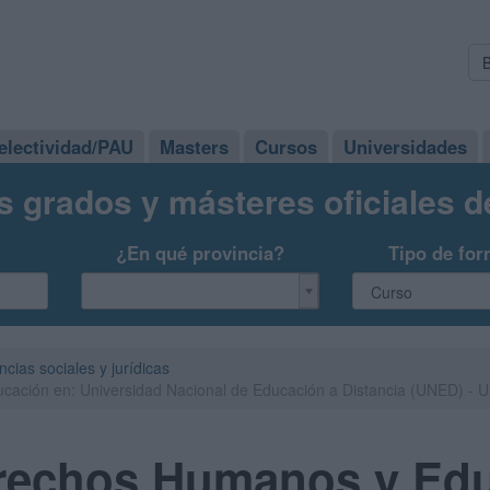
electividad/PAU
Masters
Cursos
Universidades
s grados y másteres oficiales 
¿En qué provincia?
Tipo de for
ncias sociales y jurídicas
ación en: Universidad Nacional de Educación a Distancia (UNED) -
rechos Humanos y Edu