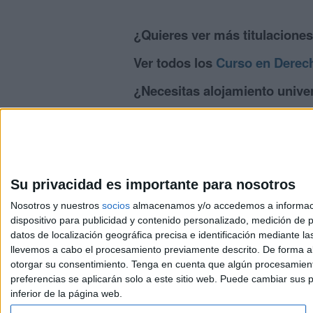
¿Quieres ver más titulacione
Ver todos los
Curso en Derec
¿Necesitas alojamiento univer
>> Residencias de estudiantes y colegi
Su privacidad es importante para nosotros
Nosotros y nuestros
socios
almacenamos y/o accedemos a información
dispositivo para publicidad y contenido personalizado, medición de pu
Avis
datos de localización geográfica precisa e identificación mediante l
© 2003-2026
Compá
llevemos a cabo el procesamiento previamente descrito. De forma al
otorgar su consentimiento.
Tenga en cuenta que algún procesamiento
preferencias se aplicarán solo a este sitio web. Puede cambiar sus p
inferior de la página web.