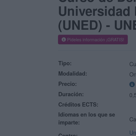
Universidad 
(UNED) - UN
Pídeles información ¡GRATIS!
Tipo:
Cu
Modalidad:
On
Precio:
Duración:
0,
Créditos ECTS:
Idiomas en los que se
Ca
imparte:
Un
Centro: