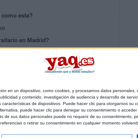
s como esta?
ho
sitario en Madrid?
os mayores en Madrid
 en un dispositivo, como cookies, y procesamos datos personales, co
Quiénes somos
|
Contactar
|
Anúnciate
blicidad y contenido, investigación de audiencia y desarrollo de servic
o legal
|
Politica de privacidad
|
Condiciones generales
|
Política de co
as características de dispositivos. Puede hacer clic para otorgarnos su
s Mediterráneo S.L.
- Diego de León 47 - 28006 Madrid [ESPAÑA] - T
ternativa, puede hacer clic para denegar su consentimiento o acceder
 de sus datos personales puede no requerir de su consentimiento, per
referencias o retirar su consentimiento en cualquier momento volviendo 