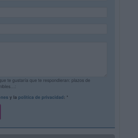
que te gustaría que te respondieran: plazos de
onibles…:
ones
y la
política de privacidad
:
*