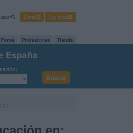
Buscar
Entrar
Regístrate
Foros
Profesiones
Tienda
de España
mación:
 UNED
cación en: