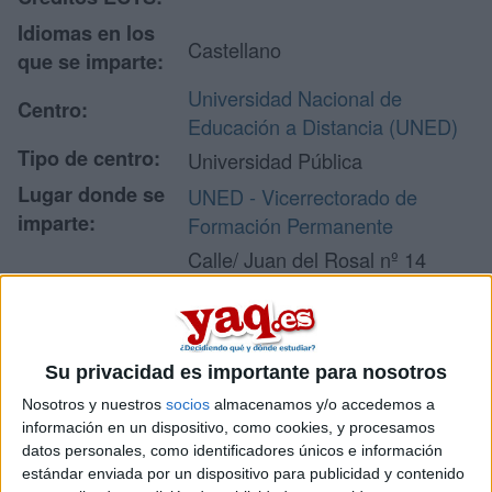
Idiomas en los
Castellano
que se imparte:
Universidad Nacional de
Centro:
Educación a Distancia (UNED)
Tipo de centro:
Universidad Pública
Lugar donde se
UNED - Vicerrectorado de
imparte:
Formación Permanente
Calle/ Juan del Rosal nº 14
Planta 1
Dirección:
28040 Madrid
Madrid
Su privacidad es importante para nosotros
Nosotros y nuestros
socios
almacenamos y/o accedemos a
Recibir más
información en un dispositivo, como cookies, y procesamos
datos personales, como identificadores únicos e información
información
estándar enviada por un dispositivo para publicidad y contenido