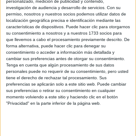
personalizado, medición de publicidad y contenido,
investigación de audiencia y desarrollo de servicios.
Con su
Rellena este formulario con tus datos y un texto con las
permiso, nosotros y nuestros socios podemos utilizar datos de
preguntas que quieres hacer. Al pulsar el botón de enviar,
localización geográfica precisa e identificación mediante las
los datos y la pregunta que has introducido se enviarán
características de dispositivos. Puede hacer clic para otorgarnos
por correo electrónico al centro educativo para que te
su consentimiento a nosotros y a nuestros 1733 socios para
respondan ellos directamente.
que llevemos a cabo el procesamiento previamente descrito. De
Tu nombre:
*
forma alternativa, puede hacer clic para denegar su
consentimiento o acceder a información más detallada y
cambiar sus preferencias antes de otorgar su consentimiento.
Tus apellidos:
*
Tenga en cuenta que algún procesamiento de sus datos
personales puede no requerir de su consentimiento, pero usted
Tu email:
*
tiene el derecho de rechazar tal procesamiento. Sus
preferencias se aplicarán solo a este sitio web. Puede cambiar
sus preferencias o retirar su consentimiento en cualquier
¿Qué quieres preguntar?
*
momento volviendo a este sitio y haciendo clic en el botón
"Privacidad" en la parte inferior de la página web.
Escribe aquí las dudas o preguntas que te gustaría que te