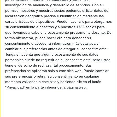
investigación de audiencia y desarrollo de servicios.
Con su
Rellena este formulario con tus datos y un texto con las
permiso, nosotros y nuestros socios podemos utilizar datos de
preguntas que quieres hacer. Al pulsar el botón de enviar,
localización geográfica precisa e identificación mediante las
los datos y la pregunta que has introducido se enviarán
características de dispositivos. Puede hacer clic para otorgarnos
por correo electrónico al centro educativo para que te
su consentimiento a nosotros y a nuestros 1733 socios para
respondan ellos directamente.
que llevemos a cabo el procesamiento previamente descrito. De
Tu nombre:
*
forma alternativa, puede hacer clic para denegar su
consentimiento o acceder a información más detallada y
cambiar sus preferencias antes de otorgar su consentimiento.
Tus apellidos:
*
Tenga en cuenta que algún procesamiento de sus datos
personales puede no requerir de su consentimiento, pero usted
Tu email:
*
tiene el derecho de rechazar tal procesamiento. Sus
preferencias se aplicarán solo a este sitio web. Puede cambiar
sus preferencias o retirar su consentimiento en cualquier
¿Qué quieres preguntar?
*
momento volviendo a este sitio y haciendo clic en el botón
"Privacidad" en la parte inferior de la página web.
Escribe aquí las dudas o preguntas que te gustaría que te