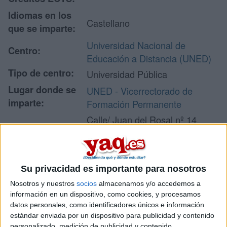
Idiomas en los
Castellano
que se imparte:
Universidad Nacional de
Centro:
Educación a Distancia (UNED)
Tipo de centro:
Universidad Pública
Lugar donde se
UNED - Vicerrectorado de
imparte:
Formación Permanente
Calle/ Juan del Rosal nº 14
Planta 1
Dirección:
28040 Madrid
Madrid
Su privacidad es importante para nosotros
Nosotros y nuestros
socios
almacenamos y/o accedemos a
información en un dispositivo, como cookies, y procesamos
Recibir más
datos personales, como identificadores únicos e información
estándar enviada por un dispositivo para publicidad y contenido
información
personalizado, medición de publicidad y contenido,