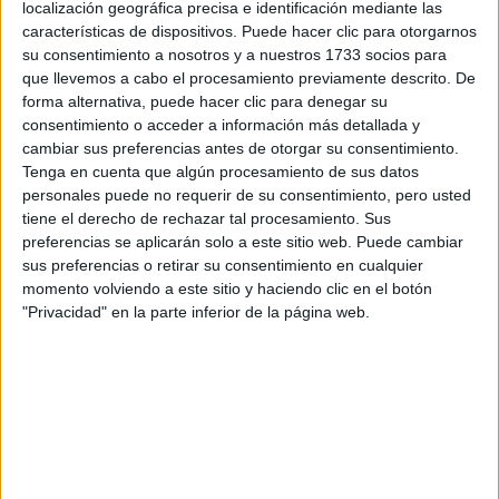
Tu nombre:
*
localización geográfica precisa e identificación mediante las
características de dispositivos. Puede hacer clic para otorgarnos
su consentimiento a nosotros y a nuestros 1733 socios para
Tus apellidos:
*
que llevemos a cabo el procesamiento previamente descrito. De
forma alternativa, puede hacer clic para denegar su
Tu email:
*
consentimiento o acceder a información más detallada y
cambiar sus preferencias antes de otorgar su consentimiento.
Tenga en cuenta que algún procesamiento de sus datos
¿Qué quieres preguntar?
*
personales puede no requerir de su consentimiento, pero usted
tiene el derecho de rechazar tal procesamiento. Sus
preferencias se aplicarán solo a este sitio web. Puede cambiar
sus preferencias o retirar su consentimiento en cualquier
momento volviendo a este sitio y haciendo clic en el botón
"Privacidad" en la parte inferior de la página web.
Escribe aquí las dudas o preguntas que te gustaría que te
respondieran: plazos de preinscripción, precios, plazas
disponibles…:
Acepto los
términos y condiciones
y la
política de
privacidad
:
*