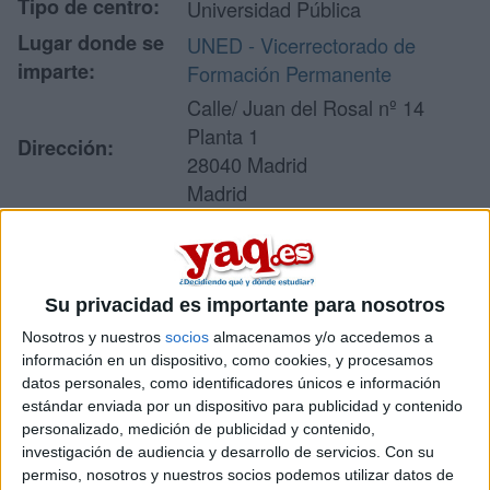
Tipo de centro:
Universidad Pública
Lugar donde se
UNED - Vicerrectorado de
imparte:
Formación Permanente
Calle/ Juan del Rosal nº 14
Planta 1
Dirección:
28040 Madrid
Madrid
Recibir más
Su privacidad es importante para nosotros
información
Nosotros y nuestros
socios
almacenamos y/o accedemos a
información en un dispositivo, como cookies, y procesamos
Rellena este formulario con tus datos y un texto con las
datos personales, como identificadores únicos e información
preguntas que quieres hacer. Al pulsar el botón de enviar,
estándar enviada por un dispositivo para publicidad y contenido
los datos y la pregunta que has introducido se enviarán
personalizado, medición de publicidad y contenido,
por correo electrónico al centro educativo para que te
investigación de audiencia y desarrollo de servicios.
Con su
respondan ellos directamente.
permiso, nosotros y nuestros socios podemos utilizar datos de