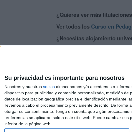
¿Quieres ver más titulacione
Ver todos los
Curso en Pedag
¿Necesitas alojamiento univer
>> Residencias de estudiantes y colegi
Su privacidad es importante para nosotros
Nosotros y nuestros
socios
almacenamos y/o accedemos a información
dispositivo para publicidad y contenido personalizado, medición de pu
Avis
datos de localización geográfica precisa e identificación mediante l
© 2003-2026
Compá
llevemos a cabo el procesamiento previamente descrito. De forma al
otorgar su consentimiento.
Tenga en cuenta que algún procesamiento
preferencias se aplicarán solo a este sitio web. Puede cambiar sus p
inferior de la página web.