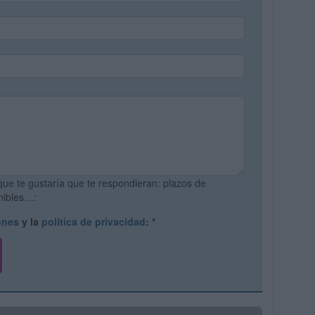
que te gustaría que te respondieran: plazos de
onibles…:
ones
y la
política de privacidad
:
*