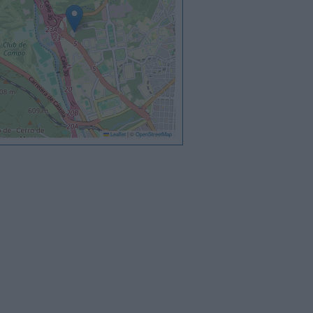
Leaflet
|
©
OpenStreetMap