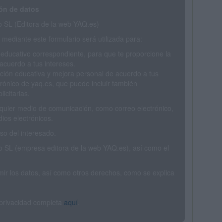
ón de datos
SL (Editora de la web YAQ.es)
mediante este formulario será utilizada para:
 educativo correspondiente, para que te proporcione la
acuerdo a tus intereses.
ción educativa y mejora personal de acuerdo a tus
trónico de yaq.es, que puede incluir también
icitarias.
ualquier medio de comunicación, como correo electrónico,
ios electrónicos.
o del interesado.
SL (empresa editora de la web YAQ.es), así como el
rimir los datos, así como otros derechos, como se explica
 privacidad completa
aquí
.