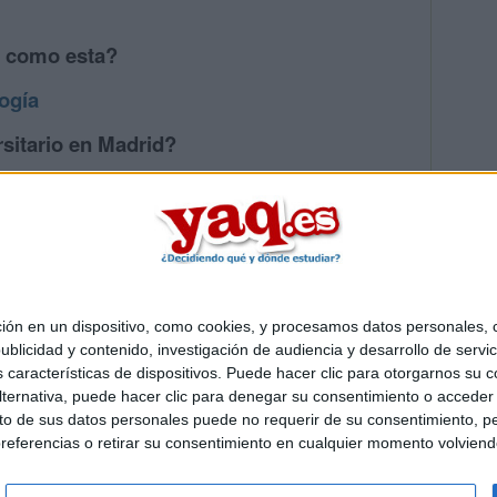
s como esta?
ogía
sitario en Madrid?
os mayores en Madrid
 en un dispositivo, como cookies, y procesamos datos personales, co
Quiénes somos
|
Contactar
|
Anúnciate
blicidad y contenido, investigación de audiencia y desarrollo de servic
o legal
|
Politica de privacidad
|
Condiciones generales
|
Política de co
as características de dispositivos. Puede hacer clic para otorgarnos su
s Mediterráneo S.L.
- Diego de León 47 - 28006 Madrid [ESPAÑA] - T
ternativa, puede hacer clic para denegar su consentimiento o acceder
 de sus datos personales puede no requerir de su consentimiento, per
referencias o retirar su consentimiento en cualquier momento volviendo 