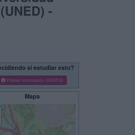
 (UNED) -
cidiendo si estudiar esto?
Pídeles información ¡GRATIS!
Mapa