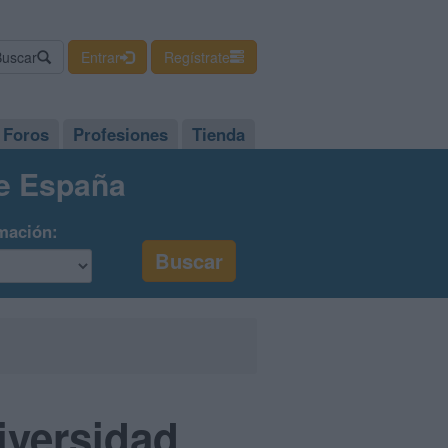
Buscar
Entrar
Regístrate
Foros
Profesiones
Tienda
de España
mación:
iversidad