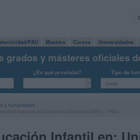
electividad/PAU
Masters
Cursos
Universidades
s grados y másteres oficiales 
¿En qué provincia?
Tipo de for
es y humanidades
niversidad Nacional de Educación a Distancia (UNED) - UNED
cación Infantil en: Un