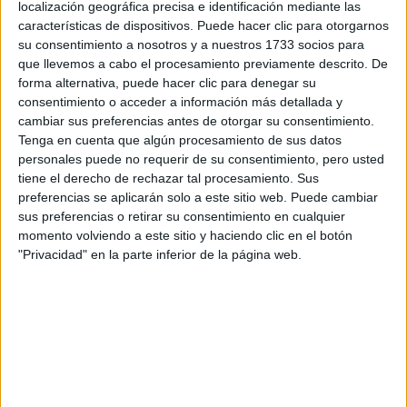
Tu nombre:
*
localización geográfica precisa e identificación mediante las
características de dispositivos. Puede hacer clic para otorgarnos
su consentimiento a nosotros y a nuestros 1733 socios para
Tus apellidos:
*
que llevemos a cabo el procesamiento previamente descrito. De
forma alternativa, puede hacer clic para denegar su
Tu email:
*
consentimiento o acceder a información más detallada y
cambiar sus preferencias antes de otorgar su consentimiento.
Tenga en cuenta que algún procesamiento de sus datos
¿Qué quieres preguntar?
*
personales puede no requerir de su consentimiento, pero usted
tiene el derecho de rechazar tal procesamiento. Sus
preferencias se aplicarán solo a este sitio web. Puede cambiar
sus preferencias o retirar su consentimiento en cualquier
momento volviendo a este sitio y haciendo clic en el botón
"Privacidad" en la parte inferior de la página web.
Escribe aquí las dudas o preguntas que te gustaría que te
respondieran: plazos de preinscripción, precios, plazas
disponibles…:
Acepto los
términos y condiciones
y la
política de
privacidad
:
*