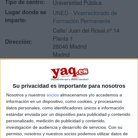
Tipo de centro:
Universidad Pública
Lugar donde se
UNED - Vicerrectorado de
imparte:
Formación Permanente
Calle/ Juan del Rosal nº 14
Planta 1
Dirección:
28040 Madrid
Madrid
Recibir más
Su privacidad es importante para nosotros
información
Nosotros y nuestros
socios
almacenamos y/o accedemos a
información en un dispositivo, como cookies, y procesamos
Rellena este formulario con tus datos y un texto con las
datos personales, como identificadores únicos e información
preguntas que quieres hacer. Al pulsar el botón de enviar,
estándar enviada por un dispositivo para publicidad y contenido
los datos y la pregunta que has introducido se enviarán
personalizado, medición de publicidad y contenido,
por correo electrónico al centro educativo para que te
investigación de audiencia y desarrollo de servicios.
Con su
respondan ellos directamente.
permiso, nosotros y nuestros socios podemos utilizar datos de