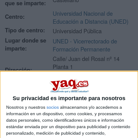
que se imparte:
Universidad Nacional de
Centro:
Educación a Distancia (UNED)
Tipo de centro:
Universidad Pública
Lugar donde se
UNED - Vicerrectorado de
imparte:
Formación Permanente
Calle/ Juan del Rosal nº 14
Planta 1
Dirección:
28040 Madrid
Madrid
Su privacidad es importante para nosotros
Recibir más
Nosotros y nuestros
socios
almacenamos y/o accedemos a
información en un dispositivo, como cookies, y procesamos
información
datos personales, como identificadores únicos e información
estándar enviada por un dispositivo para publicidad y contenido
personalizado, medición de publicidad y contenido,
Rellena este formulario con tus datos y un texto con las