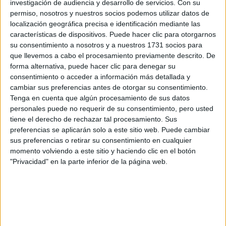
investigación de audiencia y desarrollo de servicios.
Con su
preguntas que quieres hacer. Al pulsar el botón de enviar,
los datos y la pregunta que has introducido se enviarán
permiso, nosotros y nuestros socios podemos utilizar datos de
por correo electrónico al centro educativo para que te
localización geográfica precisa e identificación mediante las
respondan ellos directamente.
características de dispositivos. Puede hacer clic para otorgarnos
su consentimiento a nosotros y a nuestros 1731 socios para
Tu nombre:
*
que llevemos a cabo el procesamiento previamente descrito. De
forma alternativa, puede hacer clic para denegar su
Tus apellidos:
*
consentimiento o acceder a información más detallada y
cambiar sus preferencias antes de otorgar su consentimiento.
Tenga en cuenta que algún procesamiento de sus datos
Tu email:
*
personales puede no requerir de su consentimiento, pero usted
tiene el derecho de rechazar tal procesamiento. Sus
preferencias se aplicarán solo a este sitio web. Puede cambiar
¿Qué quieres preguntar?
*
sus preferencias o retirar su consentimiento en cualquier
momento volviendo a este sitio y haciendo clic en el botón
"Privacidad" en la parte inferior de la página web.
Escribe aquí las dudas o preguntas que te gustaría que te
respondieran: plazos de preinscripción, precios, plazas
disponibles…: