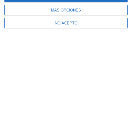
Ver todos los
Curso en Medicina
MÁS OPCIONES
¿Necesitas alojamiento universitario en Madrid?
NO ACEPTO
>> Residencias de estudiantes y colegios mayores en Madrid
¿Decidiendo si estudiar esto?
Pídeles información ¡GRATIS!
Mapa
+
−