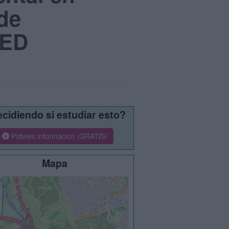
 de
NED
cidiendo si estudiar esto?
Pídeles información ¡GRATIS!
Mapa