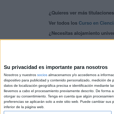
¿Quieres ver más titulacione
Ver todos los
Curso en Cienc
¿Necesitas alojamiento univer
>> Residencias de estudiantes y colegi
Su privacidad es importante para nosotros
Nosotros y nuestros
socios
almacenamos y/o accedemos a información
dispositivo para publicidad y contenido personalizado, medición de pu
Avis
datos de localización geográfica precisa e identificación mediante l
© 2003-2026
Compá
llevemos a cabo el procesamiento previamente descrito. De forma al
otorgar su consentimiento.
Tenga en cuenta que algún procesamiento
preferencias se aplicarán solo a este sitio web. Puede cambiar sus p
inferior de la página web.