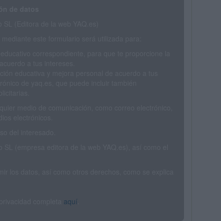
ón de datos
SL (Editora de la web YAQ.es)
mediante este formulario será utilizada para:
 educativo correspondiente, para que te proporcione la
acuerdo a tus intereses.
ción educativa y mejora personal de acuerdo a tus
trónico de yaq.es, que puede incluir también
icitarias.
ualquier medio de comunicación, como correo electrónico,
ios electrónicos.
o del interesado.
SL (empresa editora de la web YAQ.es), así como el
rimir los datos, así como otros derechos, como se explica
 privacidad completa
aquí
.