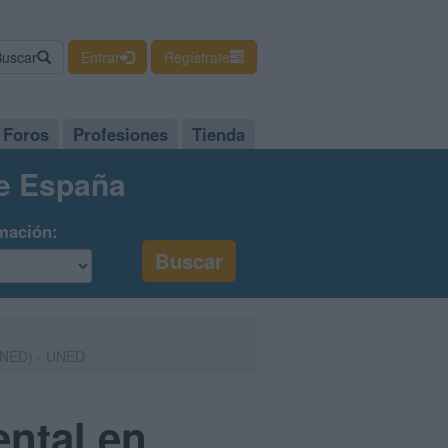
Buscar
Entrar
Regístrate
Foros
Profesiones
Tienda
de España
mación:
(UNED) - UNED
ntal en