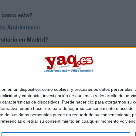
s como esta?
ias Ambientales
sitario en Madrid?
os mayores en Madrid
 en un dispositivo, como cookies, y procesamos datos personales, co
Quiénes somos
|
Contactar
|
Anúnciate
blicidad y contenido, investigación de audiencia y desarrollo de servic
o legal
|
Politica de privacidad
|
Condiciones generales
|
Política de co
as características de dispositivos. Puede hacer clic para otorgarnos su
s Mediterráneo S.L.
- Diego de León 47 - 28006 Madrid [ESPAÑA] - T
ternativa, puede hacer clic para denegar su consentimiento o acceder
 de sus datos personales puede no requerir de su consentimiento, per
referencias o retirar su consentimiento en cualquier momento volviendo 