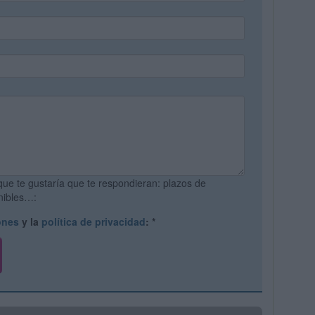
que te gustaría que te respondieran: plazos de
onibles…:
ones
y la
política de privacidad
:
*