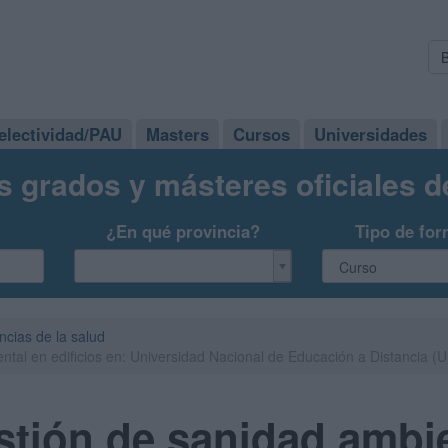
electividad/PAU
Masters
Cursos
Universidades
s grados y másteres oficiales 
¿En qué provincia?
Tipo de for
ncias de la salud
ntal en edificios en: Universidad Nacional de Educación a Distancia 
tión de sanidad ambie