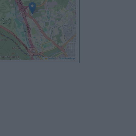
Leaflet
|
©
OpenStreetMap