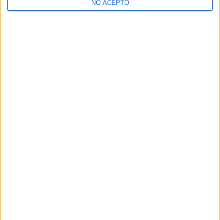
NO ACEPTO
¿Decidiendo si estudiar esto?
Pídeles información ¡GRATIS!
Mapa
+
−
Leaflet
|
©
OpenStreetMap