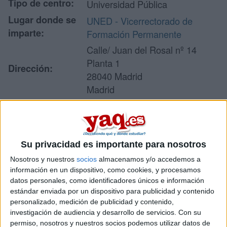
Tipo de centro:
Universidad Pública
Lugar donde se
UNED - Vicerrectorado de
imparte:
Formación Permanente
Calle/ Juan del Rosal nº 14
Planta 1
Dirección:
28040 Madrid
Madrid
Recibir más
Su privacidad es importante para nosotros
información
Nosotros y nuestros
socios
almacenamos y/o accedemos a
información en un dispositivo, como cookies, y procesamos
Rellena este formulario con tus datos y un texto con las
datos personales, como identificadores únicos e información
preguntas que quieres hacer. Al pulsar el botón de enviar,
estándar enviada por un dispositivo para publicidad y contenido
los datos y la pregunta que has introducido se enviarán
personalizado, medición de publicidad y contenido,
por correo electrónico al centro educativo para que te
investigación de audiencia y desarrollo de servicios.
Con su
respondan ellos directamente.
permiso, nosotros y nuestros socios podemos utilizar datos de