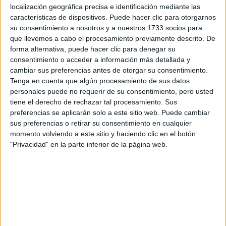
Tu nombre:
*
localización geográfica precisa e identificación mediante las
características de dispositivos. Puede hacer clic para otorgarnos
su consentimiento a nosotros y a nuestros 1733 socios para
Tus apellidos:
*
que llevemos a cabo el procesamiento previamente descrito. De
forma alternativa, puede hacer clic para denegar su
Tu email:
*
consentimiento o acceder a información más detallada y
cambiar sus preferencias antes de otorgar su consentimiento.
Tenga en cuenta que algún procesamiento de sus datos
¿Qué quieres preguntar?
*
personales puede no requerir de su consentimiento, pero usted
tiene el derecho de rechazar tal procesamiento. Sus
preferencias se aplicarán solo a este sitio web. Puede cambiar
sus preferencias o retirar su consentimiento en cualquier
momento volviendo a este sitio y haciendo clic en el botón
"Privacidad" en la parte inferior de la página web.
Escribe aquí las dudas o preguntas que te gustaría que te
respondieran: plazos de preinscripción, precios, plazas
disponibles…:
Acepto los
términos y condiciones
y la
política de
privacidad
:
*