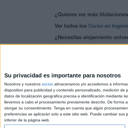
¿Quieres ver más titulacione
Ver todos los
Curso en Ingenie
¿Necesitas alojamiento univer
>> Residencias de estudiantes y colegi
Su privacidad es importante para nosotros
Nosotros y nuestros
socios
almacenamos y/o accedemos a información
dispositivo para publicidad y contenido personalizado, medición de pu
Avis
datos de localización geográfica precisa e identificación mediante l
© 2003-2026
Compá
llevemos a cabo el procesamiento previamente descrito. De forma al
otorgar su consentimiento.
Tenga en cuenta que algún procesamiento
preferencias se aplicarán solo a este sitio web. Puede cambiar sus p
inferior de la página web.