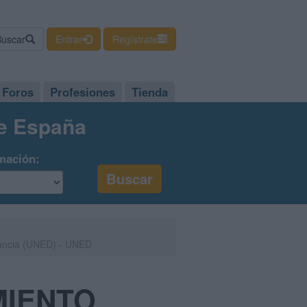
Buscar
Entrar
Regístrate
Foros
Profesiones
Tienda
de España
mación:
ancia (UNED) - UNED
MIENTO