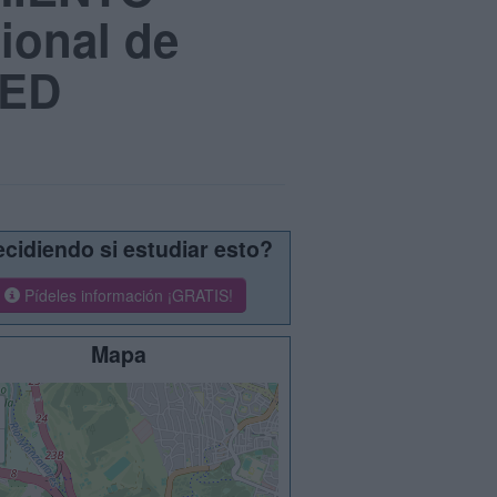
ional de
NED
cidiendo si estudiar esto?
Pídeles información ¡GRATIS!
Mapa