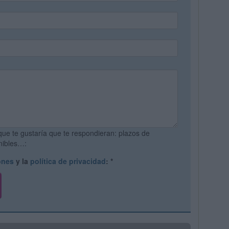
que te gustaría que te respondieran: plazos de
onibles…:
ones
y la
política de privacidad
:
*