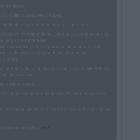
ón de datos
SL (Editora de la web YAQ.es)
mediante este formulario será utilizada para:
 educativo correspondiente, para que te proporcione la
acuerdo a tus intereses.
ción educativa y mejora personal de acuerdo a tus
trónico de yaq.es, que puede incluir también
icitarias.
ualquier medio de comunicación, como correo electrónico,
ios electrónicos.
o del interesado.
SL (empresa editora de la web YAQ.es), así como el
rimir los datos, así como otros derechos, como se explica
 privacidad completa
aquí
.