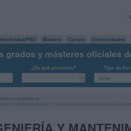
electividad/PAU
Masters
Cursos
Universidades
s grados y másteres oficiales 
¿En qué provincia?
Tipo de for
eniería y arquitectura
IENTO FERROVIARIO en: Universidad Nacional de Educación a Dist
NGENIERÍA Y MANTENI