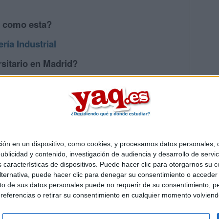
s como esta?
ría Industrial
sitario en Madrid?
os mayores en Madrid
 en un dispositivo, como cookies, y procesamos datos personales, co
Quiénes somos
|
Contactar
|
Anúnciate
blicidad y contenido, investigación de audiencia y desarrollo de servic
o legal
|
Politica de privacidad
|
Condiciones generales
|
Política de co
as características de dispositivos. Puede hacer clic para otorgarnos su
s Mediterráneo S.L.
- Diego de León 47 - 28006 Madrid [ESPAÑA] - T
ternativa, puede hacer clic para denegar su consentimiento o acceder
 de sus datos personales puede no requerir de su consentimiento, per
referencias o retirar su consentimiento en cualquier momento volviendo 