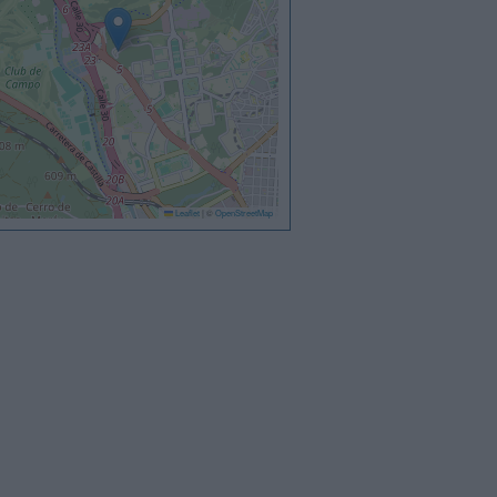
Leaflet
|
©
OpenStreetMap