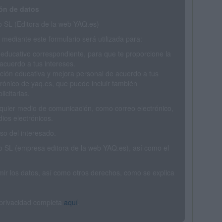
ón de datos
SL (Editora de la web YAQ.es)
mediante este formulario será utilizada para:
 educativo correspondiente, para que te proporcione la
acuerdo a tus intereses.
ción educativa y mejora personal de acuerdo a tus
trónico de yaq.es, que puede incluir también
icitarias.
ualquier medio de comunicación, como correo electrónico,
ios electrónicos.
o del interesado.
SL (empresa editora de la web YAQ.es), así como el
rimir los datos, así como otros derechos, como se explica
 privacidad completa
aquí
.