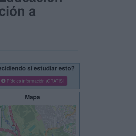
ción a
cidiendo si estudiar esto?
Pídeles información ¡GRATIS!
Mapa