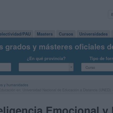
electividad/PAU
Masters
Cursos
Universidades
s grados y másteres oficiales 
¿En qué provincia?
Tipo de for
es y humanidades
 Educación en: Universidad Nacional de Educación a Distancia (UNED)
eligencia Emocional y