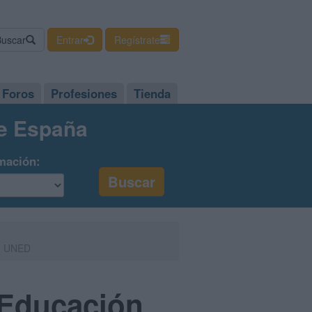
Buscar
Entrar
Regístrate
Foros
Profesiones
Tienda
de España
mación:
 - UNED
 Educación