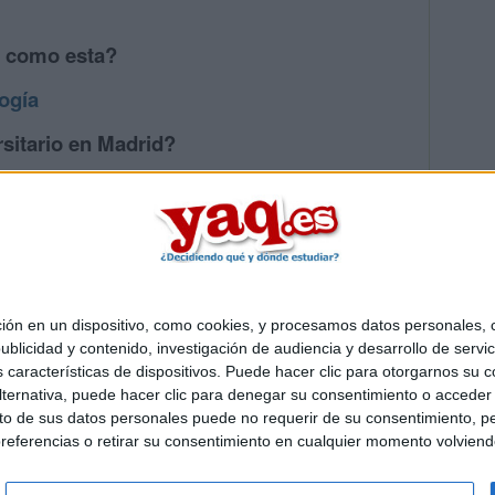
s como esta?
ogía
sitario en Madrid?
os mayores en Madrid
 en un dispositivo, como cookies, y procesamos datos personales, co
Quiénes somos
|
Contactar
|
Anúnciate
blicidad y contenido, investigación de audiencia y desarrollo de servic
o legal
|
Politica de privacidad
|
Condiciones generales
|
Política de co
as características de dispositivos. Puede hacer clic para otorgarnos su
s Mediterráneo S.L.
- Diego de León 47 - 28006 Madrid [ESPAÑA] - T
ternativa, puede hacer clic para denegar su consentimiento o acceder
 de sus datos personales puede no requerir de su consentimiento, per
referencias o retirar su consentimiento en cualquier momento volviendo 