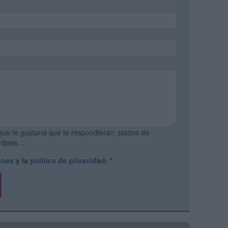
que te gustaría que te respondieran: plazos de
onibles…:
ones
y la
política de privacidad
:
*