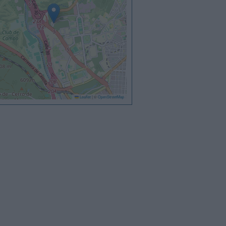
Leaflet
|
©
OpenStreetMap