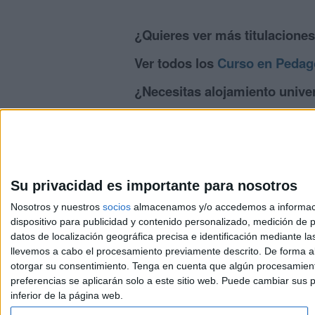
¿Quieres ver más titulacione
Ver todos los
Curso en Pedag
¿Necesitas alojamiento univer
>> Residencias de estudiantes y colegi
Su privacidad es importante para nosotros
Nosotros y nuestros
socios
almacenamos y/o accedemos a información
dispositivo para publicidad y contenido personalizado, medición de pu
Avis
datos de localización geográfica precisa e identificación mediante l
© 2003-2026
Compá
llevemos a cabo el procesamiento previamente descrito. De forma al
otorgar su consentimiento.
Tenga en cuenta que algún procesamiento
preferencias se aplicarán solo a este sitio web. Puede cambiar sus p
inferior de la página web.