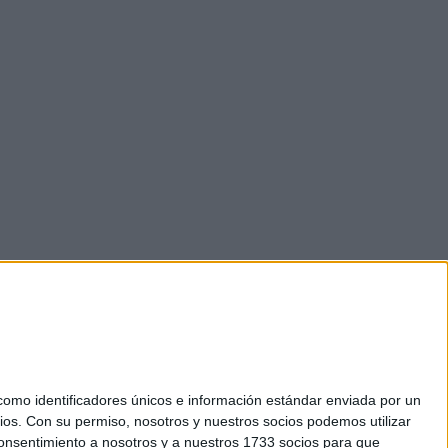
mo identificadores únicos e información estándar enviada por un
ios.
Con su permiso, nosotros y nuestros socios podemos utilizar
okies
 consentimiento a nosotros y a nuestros 1733 socios para que
el. +34 91 593 2767