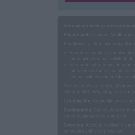
Información básica sobre protecci
Responsable:
Compás Mediterráneo 
Finalidad:
La información recopilada 
Ponerte en contacto con el centro
información que has solicitado de 
Informarte sobre temas de orienta
intereses mediante el boletín elec
comunicaciones comerciales o publ
Para lo anterior, se podrá utilizar c
teléfono, SMS, WhatsApp u otros med
Legitimación:
Consentimiento expres
Destinatarios:
Compás Mediterráneo 
centro destinatario de la solicitud.
Derechos:
Acceder, rectificar y sup
en nuestra polítia de privacidad.