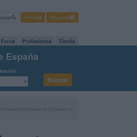
Buscar
Entrar
Regístrate
Foros
Profesiones
Tienda
de España
mación:
: Universidad Nacional de Educación a