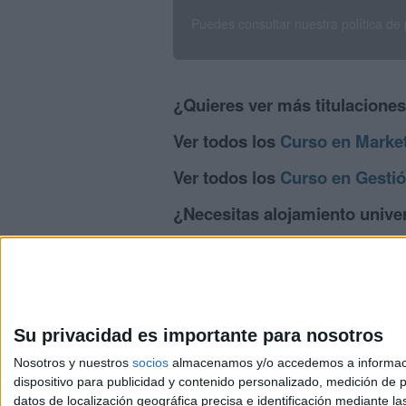
Puedes consultar nuestra política de
¿Quieres ver más titulacione
Ver todos los
Curso en Marke
Ver todos los
Curso en Gestió
¿Necesitas alojamiento univer
>> Residencias de estudiantes y colegi
Su privacidad es importante para nosotros
Nosotros y nuestros
socios
almacenamos y/o accedemos a información
dispositivo para publicidad y contenido personalizado, medición de pu
Avis
datos de localización geográfica precisa e identificación mediante l
© 2003-2026
Compá