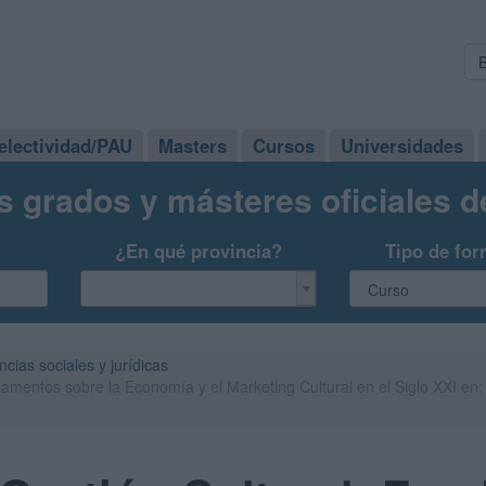
electividad/PAU
Masters
Cursos
Universidades
s grados y másteres oficiales 
¿En qué provincia?
Tipo de for
ncias sociales y jurídicas
amentos sobre la Economía y el Marketing Cultural en el Siglo XXI en