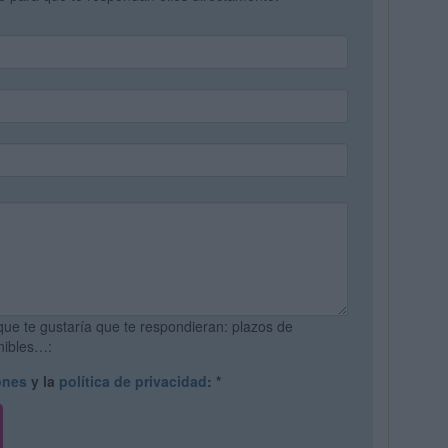
que te gustaría que te respondieran: plazos de
onibles…:
ones
y la
política de privacidad
:
*