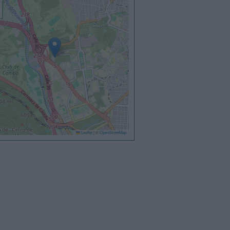
Leaflet
|
©
OpenStreetMap