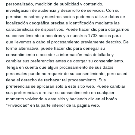
personalizado, medición de publicidad y contenido,
Recibir más
investigación de audiencia y desarrollo de servicios.
Con su
permiso, nosotros y nuestros socios podemos utilizar datos de
información
localización geográfica precisa e identificación mediante las
características de dispositivos. Puede hacer clic para otorgarnos
su consentimiento a nosotros y a nuestros 1733 socios para
Rellena este formulario con tus datos y un texto con las
que llevemos a cabo el procesamiento previamente descrito. De
preguntas que quieres hacer. Al pulsar el botón de enviar,
forma alternativa, puede hacer clic para denegar su
los datos y la pregunta que has introducido se enviarán
consentimiento o acceder a información más detallada y
por correo electrónico al centro educativo para que te
cambiar sus preferencias antes de otorgar su consentimiento.
respondan ellos directamente.
Tenga en cuenta que algún procesamiento de sus datos
Tu nombre:
*
personales puede no requerir de su consentimiento, pero usted
tiene el derecho de rechazar tal procesamiento. Sus
preferencias se aplicarán solo a este sitio web. Puede cambiar
Tus apellidos:
*
sus preferencias o retirar su consentimiento en cualquier
momento volviendo a este sitio y haciendo clic en el botón
Tu email:
*
"Privacidad" en la parte inferior de la página web.
¿Qué quieres preguntar?
*