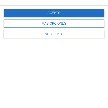
ACEPTO
¿Quieres ver más titulaciones como esta?
MÁS OPCIONES
Ver todos los
Curso en Marketing
NO ACEPTO
¿Necesitas alojamiento universitario en Madrid?
>> Residencias de estudiantes y colegios mayores en Madrid
¿Decidiendo si estudiar esto?
Pídeles información ¡GRATIS!
Mapa
+
−