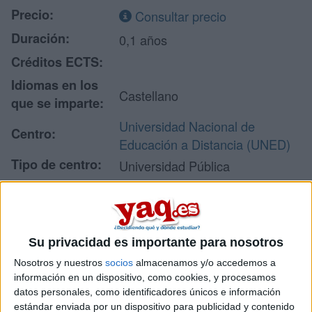
Precio:
Consultar precio
Duración:
0,1 años
Créditos ECTS:
Idiomas en los
Castellano
que se imparte:
Universidad Nacional de
Centro:
Educación a Distancia (UNED)
Tipo de centro:
Universidad Pública
Lugar donde se
UNED - Vicerrectorado de
imparte:
Formación Permanente
Calle/ Juan del Rosal nº 14
Su privacidad es importante para nosotros
Planta 1
Dirección:
28040 Madrid
Nosotros y nuestros
socios
almacenamos y/o accedemos a
información en un dispositivo, como cookies, y procesamos
Madrid
datos personales, como identificadores únicos e información
estándar enviada por un dispositivo para publicidad y contenido