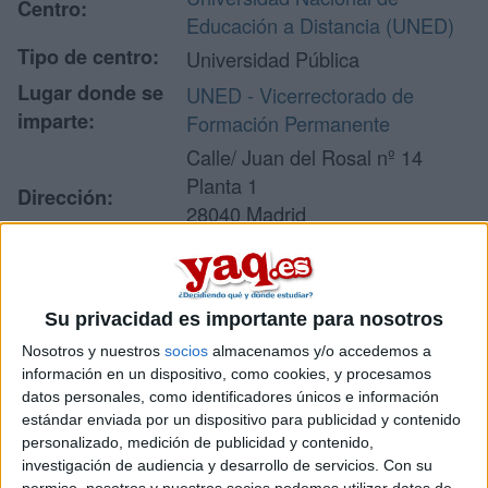
Centro:
Educación a Distancia (UNED)
Tipo de centro:
Universidad Pública
Lugar donde se
UNED - Vicerrectorado de
imparte:
Formación Permanente
Calle/ Juan del Rosal nº 14
Planta 1
Dirección:
28040 Madrid
Madrid
Su privacidad es importante para nosotros
Recibir más
Nosotros y nuestros
socios
almacenamos y/o accedemos a
información
información en un dispositivo, como cookies, y procesamos
datos personales, como identificadores únicos e información
estándar enviada por un dispositivo para publicidad y contenido
Rellena este formulario con tus datos y un texto con las
personalizado, medición de publicidad y contenido,
preguntas que quieres hacer. Al pulsar el botón de enviar,
los datos y la pregunta que has introducido se enviarán
investigación de audiencia y desarrollo de servicios.
Con su