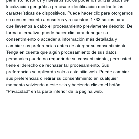
por correo electrónico al centro educativo para que te
permiso, nosotros y nuestros socios podemos utilizar datos de
respondan ellos directamente.
localización geográfica precisa e identificación mediante las
características de dispositivos. Puede hacer clic para otorgarnos
Tu nombre:
*
su consentimiento a nosotros y a nuestros 1733 socios para
que llevemos a cabo el procesamiento previamente descrito. De
Tus apellidos:
*
forma alternativa, puede hacer clic para denegar su
consentimiento o acceder a información más detallada y
cambiar sus preferencias antes de otorgar su consentimiento.
Tu email:
*
Tenga en cuenta que algún procesamiento de sus datos
personales puede no requerir de su consentimiento, pero usted
tiene el derecho de rechazar tal procesamiento. Sus
¿Qué quieres preguntar?
*
preferencias se aplicarán solo a este sitio web. Puede cambiar
sus preferencias o retirar su consentimiento en cualquier
momento volviendo a este sitio y haciendo clic en el botón
"Privacidad" en la parte inferior de la página web.
Escribe aquí las dudas o preguntas que te gustaría que te
respondieran: plazos de preinscripción, precios, plazas
disponibles…:
Acepto los
términos y condiciones
y la
política de
privacidad
:
*