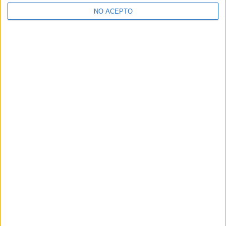
>> Residencias de estudiantes y colegios mayores en Madrid
NO ACEPTO
¿Decidiendo si estudiar esto?
Pídeles información ¡GRATIS!
Mapa
+
−