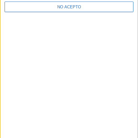
>> Residencias de estudiantes y colegios mayores en Madrid
NO ACEPTO
¿Decidiendo si estudiar esto?
Pídeles información ¡GRATIS!
Mapa
+
−