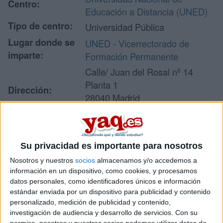
Centro:
Educación a Distancia (UNED)
Tipo de centro:
Universidad Pública
Lugar donde se
UNED - Vicerrectorado de
imparte:
Formación Permanente
Calle/ Juan del Rosal nº 14
Planta 1
Dirección:
28040 Madrid
Madrid
Su privacidad es importante para nosotros
Recibir más
Nosotros y nuestros
socios
almacenamos y/o accedemos a
información
información en un dispositivo, como cookies, y procesamos
datos personales, como identificadores únicos e información
estándar enviada por un dispositivo para publicidad y contenido
Rellena este formulario con tus datos y un texto con las
personalizado, medición de publicidad y contenido,
preguntas que quieres hacer. Al pulsar el botón de enviar,
los datos y la pregunta que has introducido se enviarán
investigación de audiencia y desarrollo de servicios.
Con su