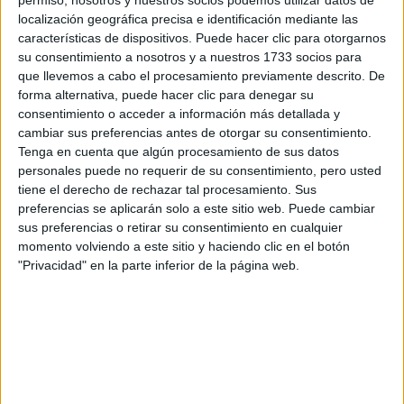
por correo electrónico al centro educativo para que te
permiso, nosotros y nuestros socios podemos utilizar datos de
respondan ellos directamente.
localización geográfica precisa e identificación mediante las
características de dispositivos. Puede hacer clic para otorgarnos
Tu nombre:
*
su consentimiento a nosotros y a nuestros 1733 socios para
que llevemos a cabo el procesamiento previamente descrito. De
Tus apellidos:
*
forma alternativa, puede hacer clic para denegar su
consentimiento o acceder a información más detallada y
cambiar sus preferencias antes de otorgar su consentimiento.
Tu email:
*
Tenga en cuenta que algún procesamiento de sus datos
personales puede no requerir de su consentimiento, pero usted
tiene el derecho de rechazar tal procesamiento. Sus
¿Qué quieres preguntar?
*
preferencias se aplicarán solo a este sitio web. Puede cambiar
sus preferencias o retirar su consentimiento en cualquier
momento volviendo a este sitio y haciendo clic en el botón
"Privacidad" en la parte inferior de la página web.
Escribe aquí las dudas o preguntas que te gustaría que te
respondieran: plazos de preinscripción, precios, plazas
disponibles…:
Acepto los
términos y condiciones
y la
política de
privacidad
:
*