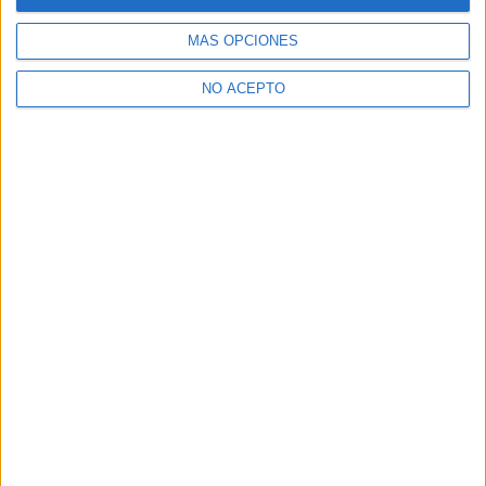
Ver todos los
Curso en Pedagogía
MÁS OPCIONES
¿Necesitas alojamiento universitario en Madrid?
NO ACEPTO
>> Residencias de estudiantes y colegios mayores en Madrid
¿Decidiendo si estudiar esto?
Pídeles información ¡GRATIS!
Mapa
+
−