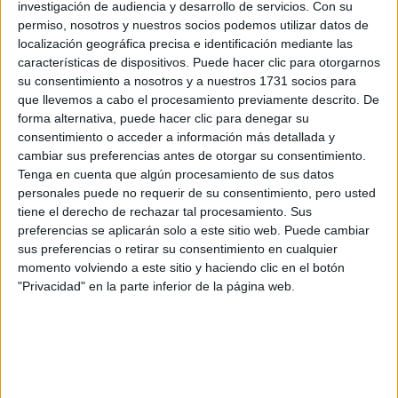
investigación de audiencia y desarrollo de servicios.
Con su
permiso, nosotros y nuestros socios podemos utilizar datos de
Rellena este formulario con tus datos y un texto con las
localización geográfica precisa e identificación mediante las
preguntas que quieres hacer. Al pulsar el botón de enviar,
características de dispositivos. Puede hacer clic para otorgarnos
los datos y la pregunta que has introducido se enviarán
su consentimiento a nosotros y a nuestros 1731 socios para
por correo electrónico al centro educativo para que te
respondan ellos directamente.
que llevemos a cabo el procesamiento previamente descrito. De
forma alternativa, puede hacer clic para denegar su
Tu nombre:
*
consentimiento o acceder a información más detallada y
cambiar sus preferencias antes de otorgar su consentimiento.
Tus apellidos:
*
Tenga en cuenta que algún procesamiento de sus datos
personales puede no requerir de su consentimiento, pero usted
tiene el derecho de rechazar tal procesamiento. Sus
Tu email:
*
preferencias se aplicarán solo a este sitio web. Puede cambiar
sus preferencias o retirar su consentimiento en cualquier
momento volviendo a este sitio y haciendo clic en el botón
¿Qué quieres preguntar?
*
"Privacidad" en la parte inferior de la página web.
Escribe aquí las dudas o preguntas que te gustaría que te