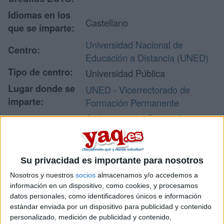
Idiomas en los
Castellano
que se imparte:
Universidad Nacional de
Centro:
Educación a Distancia (UNED)
Tipo de centro:
Universidad Pública
Lugar donde se
UNED - Vicerrectorado de
imparte:
Formación Permanente
Calle/ Juan del Rosal nº 14
Planta 1
Dirección:
28040 Madrid
Madrid
Su privacidad es importante para nosotros
Nosotros y nuestros
socios
almacenamos y/o accedemos a
información en un dispositivo, como cookies, y procesamos
Recibir más
datos personales, como identificadores únicos e información
estándar enviada por un dispositivo para publicidad y contenido
información
personalizado, medición de publicidad y contenido,