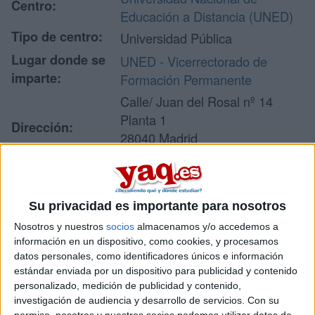
Centro:
Educación a Distancia (UNED)
Tipo de centro:
Universidad Pública
Lugar donde se
UNED - Vicerrectorado de
imparte:
Formación Permanente
Calle/ Juan del Rosal nº 14
Planta 1
Dirección:
28040 Madrid
Madrid
Su privacidad es importante para nosotros
Recibir más
Nosotros y nuestros
socios
almacenamos y/o accedemos a
información
información en un dispositivo, como cookies, y procesamos
datos personales, como identificadores únicos e información
estándar enviada por un dispositivo para publicidad y contenido
Rellena este formulario con tus datos y un texto con las
personalizado, medición de publicidad y contenido,
preguntas que quieres hacer. Al pulsar el botón de enviar,
los datos y la pregunta que has introducido se enviarán
investigación de audiencia y desarrollo de servicios.
Con su