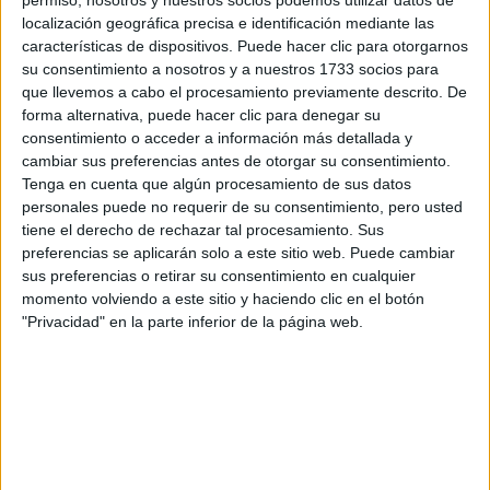
por correo electrónico al centro educativo para que te
permiso, nosotros y nuestros socios podemos utilizar datos de
respondan ellos directamente.
localización geográfica precisa e identificación mediante las
características de dispositivos. Puede hacer clic para otorgarnos
Tu nombre:
*
su consentimiento a nosotros y a nuestros 1733 socios para
que llevemos a cabo el procesamiento previamente descrito. De
Tus apellidos:
*
forma alternativa, puede hacer clic para denegar su
consentimiento o acceder a información más detallada y
cambiar sus preferencias antes de otorgar su consentimiento.
Tu email:
*
Tenga en cuenta que algún procesamiento de sus datos
personales puede no requerir de su consentimiento, pero usted
tiene el derecho de rechazar tal procesamiento. Sus
¿Qué quieres preguntar?
*
preferencias se aplicarán solo a este sitio web. Puede cambiar
sus preferencias o retirar su consentimiento en cualquier
momento volviendo a este sitio y haciendo clic en el botón
"Privacidad" en la parte inferior de la página web.
Escribe aquí las dudas o preguntas que te gustaría que te
respondieran: plazos de preinscripción, precios, plazas
disponibles…:
Acepto los
términos y condiciones
y la
política de
privacidad
:
*