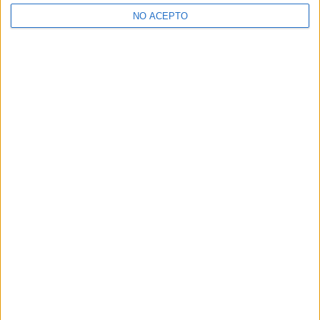
>> Residencias de estudiantes y colegios mayores en Madrid
NO ACEPTO
¿Decidiendo si estudiar esto?
Pídeles información ¡GRATIS!
Mapa
+
−