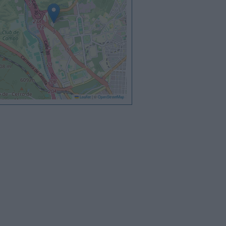
Leaflet
|
©
OpenStreetMap