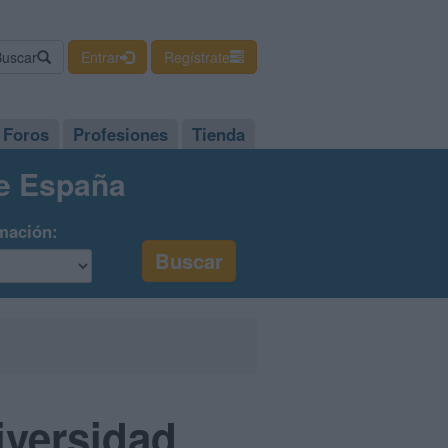
Buscar
Entrar
Regístrate
Foros
Profesiones
Tienda
de España
mación:
iversidad