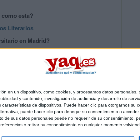
s como esta?
os Literarios
sitario en Madrid?
os mayores en Madrid
 en un dispositivo, como cookies, y procesamos datos personales, co
Quiénes somos
|
Contactar
|
Anúnciate
blicidad y contenido, investigación de audiencia y desarrollo de servic
o legal
|
Politica de privacidad
|
Condiciones generales
|
Política de co
as características de dispositivos. Puede hacer clic para otorgarnos su
s Mediterráneo S.L.
- Diego de León 47 - 28006 Madrid [ESPAÑA] - T
ternativa, puede hacer clic para denegar su consentimiento o acceder
 de sus datos personales puede no requerir de su consentimiento, per
referencias o retirar su consentimiento en cualquier momento volviendo 