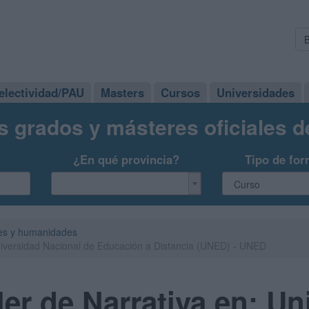
electividad/PAU
Masters
Cursos
Universidades
s grados y másteres oficiales 
¿En qué provincia?
Tipo de for
es y humanidades
Universidad Nacional de Educación a Distancia (UNED) - UNED
ler de Narrativa en: Un