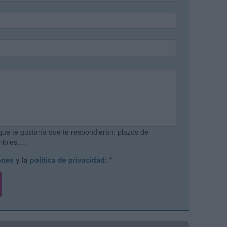
que te gustaría que te respondieran: plazos de
onibles…:
ones
y la
política de privacidad
:
*