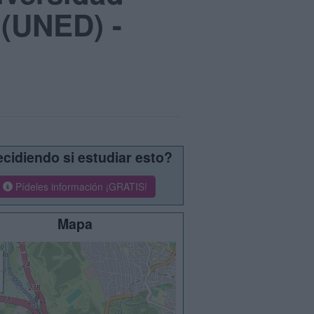
 (UNED) -
cidiendo si estudiar esto?
Pídeles información ¡GRATIS!
Mapa