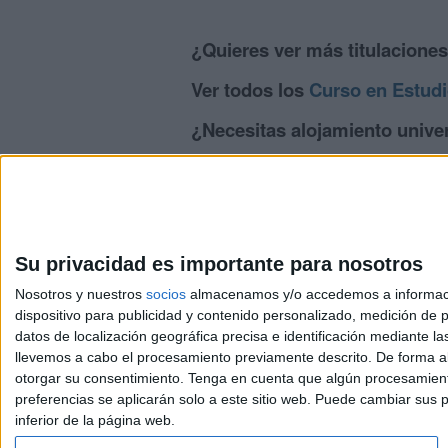
¿Quieres ver más titulacione
Ver todos los
Curso en Estudi
¿Necesitas alojamiento univer
>> Residencias de estudiantes y colegi
Su privacidad es importante para nosotros
Nosotros y nuestros
socios
almacenamos y/o accedemos a información
dispositivo para publicidad y contenido personalizado, medición de pu
Avis
datos de localización geográfica precisa e identificación mediante l
© 2003-2026
Compá
llevemos a cabo el procesamiento previamente descrito. De forma al
otorgar su consentimiento.
Tenga en cuenta que algún procesamiento
preferencias se aplicarán solo a este sitio web. Puede cambiar sus p
inferior de la página web.