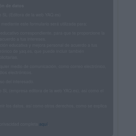
ón de datos
SL (Editora de la web YAQ.es)
mediante este formulario será utilizada para:
 educativo correspondiente, para que te proporcione la
acuerdo a tus intereses.
ción educativa y mejora personal de acuerdo a tus
trónico de yaq.es, que puede incluir también
icitarias.
ualquier medio de comunicación, como correo electrónico,
ios electrónicos.
o del interesado.
SL (empresa editora de la web YAQ.es), así como el
rimir los datos, así como otros derechos, como se explica
 privacidad completa
aquí
.