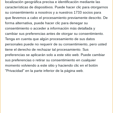
Tu nombre:
*
localización geográfica precisa e identificación mediante las
características de dispositivos. Puede hacer clic para otorgarnos
su consentimiento a nosotros y a nuestros 1733 socios para
Tus apellidos:
*
que llevemos a cabo el procesamiento previamente descrito. De
forma alternativa, puede hacer clic para denegar su
Tu email:
*
consentimiento o acceder a información más detallada y
cambiar sus preferencias antes de otorgar su consentimiento.
Tenga en cuenta que algún procesamiento de sus datos
¿Qué quieres preguntar?
*
personales puede no requerir de su consentimiento, pero usted
tiene el derecho de rechazar tal procesamiento. Sus
preferencias se aplicarán solo a este sitio web. Puede cambiar
sus preferencias o retirar su consentimiento en cualquier
momento volviendo a este sitio y haciendo clic en el botón
"Privacidad" en la parte inferior de la página web.
Escribe aquí las dudas o preguntas que te gustaría que te
respondieran: plazos de preinscripción, precios, plazas
disponibles…:
Acepto los
términos y condiciones
y la
política de
privacidad
:
*