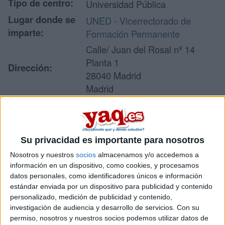
Tipo de centro:
Universidad Pública
Lugar donde se
UNED - Vicerrectorado de
imparte:
Formación Permanente
Calle/ Juan del Rosal nº 14
Planta 1
Dirección:
28040 Madrid
Madrid
Recibir más
Su privacidad es importante para nosotros
información
Nosotros y nuestros
socios
almacenamos y/o accedemos a
información en un dispositivo, como cookies, y procesamos
Rellena este formulario con tus datos y un texto con las
datos personales, como identificadores únicos e información
preguntas que quieres hacer. Al pulsar el botón de enviar,
estándar enviada por un dispositivo para publicidad y contenido
los datos y la pregunta que has introducido se enviarán
personalizado, medición de publicidad y contenido,
por correo electrónico al centro educativo para que te
investigación de audiencia y desarrollo de servicios.
Con su
respondan ellos directamente.
permiso, nosotros y nuestros socios podemos utilizar datos de