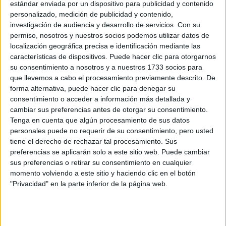
Lugar donde se
estándar enviada por un dispositivo para publicidad y contenido
Online
personalizado, medición de publicidad y contenido,
imparte:
investigación de audiencia y desarrollo de servicios.
Con su
Avda de la Paz, 137
permiso, nosotros y nuestros socios podemos utilizar datos de
Dirección:
localización geográfica precisa e identificación mediante las
26006 Logroño
características de dispositivos. Puede hacer clic para otorgarnos
La Rioja
su consentimiento a nosotros y a nuestros 1733 socios para
que llevemos a cabo el procesamiento previamente descrito. De
forma alternativa, puede hacer clic para denegar su
Recibir más
consentimiento o acceder a información más detallada y
cambiar sus preferencias antes de otorgar su consentimiento.
información
Tenga en cuenta que algún procesamiento de sus datos
personales puede no requerir de su consentimiento, pero usted
tiene el derecho de rechazar tal procesamiento. Sus
Rellena este formulario con tus datos y un texto con las
preferencias se aplicarán solo a este sitio web. Puede cambiar
preguntas que quieres hacer. Al pulsar el botón de enviar,
sus preferencias o retirar su consentimiento en cualquier
los datos y la pregunta que has introducido se
momento volviendo a este sitio y haciendo clic en el botón
transmitirán electrónicamente a la Universidad
"Privacidad" en la parte inferior de la página web.
Internacional de La Rioja (UNIR) para que te respondan
ellos directamente.
Nombre:
*