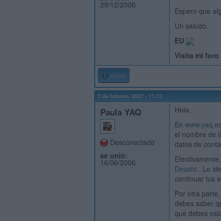
29/12/2006
Espero que alg
Un saludo.
EU
Visita mi for
Inicio
7 de febrero, 2007 - 11:17
Hola,
Paula YAQ
En
www.yaq.es
el nombre de l
Desconectado
datos de conta
se unió:
Efectivamente,
16/06/2006
Deusto
. Lo id
continuar tus e
Por otra parte
debes saber qu
que debes valo