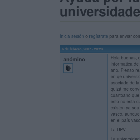
universidade
Inicia sesión
o
regístrate
para enviar co
6 de febrero, 2007 - 20:23
Hola buenas, e
anómino
informatica de 
año. Pienso rea
en qé universi
asociado de la
quizá me conva
cuartoaño que 
esto no está c
existen ya sea
vasco, aunque 
en el país vas
La UPV
La universida