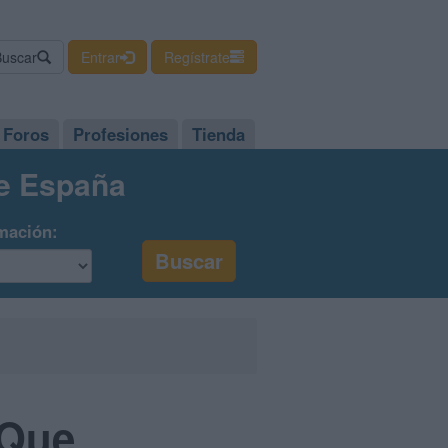
Buscar
Entrar
Regístrate
Foros
Profesiones
Tienda
de España
mación:
 Que