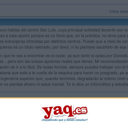
Inicia ses
oco hablas del centro San Luis, cuya principal actividad docente son l
ires a esta opción porque es un título que, en la práctica, no sirve pa
ones extranjeras ofrecidas por distintos centros. Puede que a nivel de 
quieres es un título valorado, por favor, ni te plantees sacártelo de esa
n que te vas a encontrar es el coste, ya que tanto si optas por Donos
sta... pero son las únicas opciones reales que tienes. Mi recomendaci
ación de ir a lo fácil. De todas formas, siempre puedes trabajar con el 
sitaria que está a la vuelta de la esquina para hacer un posgrado, ya 
ingeniería superior que, cuando termines, degradarán al mismo nivel q
 no pierdas dinero ni salud mental. Te lo dice un informático y estud
Inicia ses