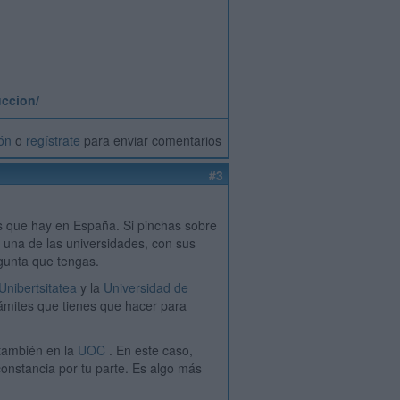
uccion/
ión
o
regístrate
para enviar comentarios
#3
as que hay en España. Si pinchas sobre
 una de las universidades, con sus
gunta que tengas.
nibertsitatea
y la
Universidad de
rámites que tienes que hacer para
también en la
UOC
. En este caso,
onstancia por tu parte. Es algo más