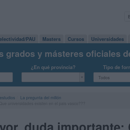
electividad/PAU
Masters
Cursos
Universidades
s grados y másteres oficiales 
¿En qué provincia?
Tipo de for
 estudios
La pregunta del millón
Que universidades existen en el pais vasco???
vor, duda importante: