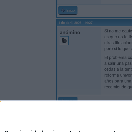
Inicio
1 de abril, 2007 - 14:27
Si no me equiv
anómino
es que no te t
otras titulaci
pero si lo que 
El problema co
a salir una pa
cedas a la tent
reforma univer
años para una 
recomiendo que
Inicio