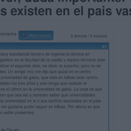
s existen en el pais v
mentarios
5 envíos / 0 nuevos
Último envío
#1
stoy estudiando tercero de ingeniería técnica en
gestion en la facultad de la casilla y espero terminar este
lizar el segundo ciclo, es decir, la superior, pero no se
dad. Un amigo mío me dijo que quizá en el centro
 universidad de gales, que esta en bilbao este centro,
liden los tres años y solo tenga que realizar el
es el ultimo en la universidad de gales. La cosa es que
laro que sea así y necesito saber que universidades
 la universidad en si o sus centros asociados en el pais
me gustaria poder seguir en bilbao. Por ahora se que
co están presentes:
d de Deusto