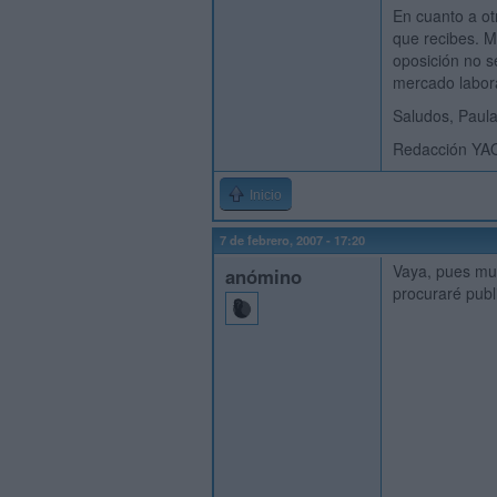
En cuanto a ot
que recibes. M
oposición no s
mercado labora
Saludos, Paul
Redacción YA
Inicio
7 de febrero, 2007 - 17:20
Vaya, pues muc
anómino
procuraré publ