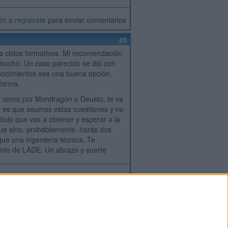
ión
o
regístrate
para enviar comentarios
#5
os ciclos formativos. Mi recomendación
ra mucho. Un caso parecido se dió con
conocimientos sea una buena opción,
 forma.
ti, como por Mondragón o Deusto, te va
ón es que asumas estas cuestiones y no
título que vas a obtener y esperar a la
que sino, probablemente, harás dos
ue una ingeniería técnica. Te
iante de LADE. Un abrazo y suerte
ión
o
regístrate
para enviar comentarios