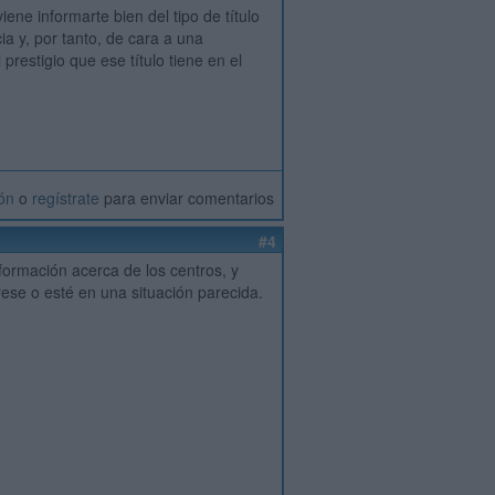
ne informarte bien del tipo de título
a y, por tanto, de cara a una
restigio que ese título tiene en el
ión
o
regístrate
para enviar comentarios
#4
formación acerca de los centros, y
ese o esté en una situación parecida.