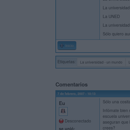
La universidad
La UNED
La universida
Sólo quiero au
Inicio
Etiquetas:
La universidad - un mundo
Comentarios
7 de febrero, 2007 - 10:13
Sólo una cosita
Eu
Infómate bien 
escuela univer
Desconectado
aseguran que l
crees?
se unió: