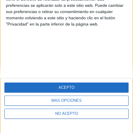
preferencias se aplicarán solo a este sitio web. Puede cambiar
sus preferencias o retirar su consentimiento en cualquier
momento volviendo a este sitio y haciendo clic en el botón
"Privacidad" en la parte inferior de la página web.
ACEPTO
Quiénes somos
|
Contactar
|
Anúnciate
MÁS OPCIONES
Aviso legal
|
Politica de privacidad
|
Condiciones generales
|
Política
de cookies
NO ACEPTO
© 2003-2026
Compás Mediterráneo S.L.
- Diego de León 47 - 28006
Madrid [ESPAÑA] - Tel. +34 91 593 2767