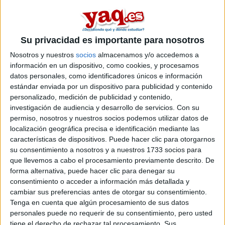
anómino
por favor hablenme de esta universidad como es y todo, quiero
Su privacidad es importante para nosotros
estudiar ingenieria en informatica de gestion porque me gusta
Nosotros y nuestros
socios
almacenamos y/o accedemos a
su plan de estudios, por favor es muy importante para mi help
me.
información en un dispositivo, como cookies, y procesamos
datos personales, como identificadores únicos e información
Inicio
estándar enviada por un dispositivo para publicidad y contenido
personalizado, medición de publicidad y contenido,
investigación de audiencia y desarrollo de servicios.
Con su
Etiquetas:
La universidad - un mundo
La pregunta del millón
permiso, nosotros y nuestros socios podemos utilizar datos de
localización geográfica precisa e identificación mediante las
características de dispositivos. Puede hacer clic para otorgarnos
su consentimiento a nosotros y a nuestros 1733 socios para
que llevemos a cabo el procesamiento previamente descrito. De
forma alternativa, puede hacer clic para denegar su
consentimiento o acceder a información más detallada y
cambiar sus preferencias antes de otorgar su consentimiento.
Tenga en cuenta que algún procesamiento de sus datos
personales puede no requerir de su consentimiento, pero usted
tiene el derecho de rechazar tal procesamiento. Sus