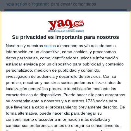
Inicia sesión
o
regístrate
para enviar comentarios
26 de junio, 2008 - 13:35
#1
RABATOR
Desconectado
Buenas.
Su privacidad es importante para nosotros
Soy estudiante de bachillerato y este curso que viene haré
Nosotros y nuestros
socios
almacenamos y/o accedemos a
segundo. Estoy haciendo el tecnologico y tengo dudas sobre
información en un dispositivo, como cookies, y procesamos
que tema escoger. Tengo claro que lo quiero hacer sobre
datos personales, como identificadores únicos e información
alguna aplicacion tecnologica. Si alguien ya ha pasado por
estándar enviada por un dispositivo para publicidad y contenido
esto y me puede orientar a elegir un trabajo sobre el que
personalizado, medición de publicidad y contenido,
hacer una buena investigación...
investigación de audiencia y desarrollo de servicios.
Con su
Gracias,
permiso, nosotros y nuestros socios podemos utilizar datos de
localización geográfica precisa e identificación mediante las
Inicio
características de dispositivos. Puede hacer clic para otorgarnos
su consentimiento a nosotros y a nuestros 1733 socios para
que llevemos a cabo el procesamiento previamente descrito. De
Etiquetas:
La pregunta del millón
forma alternativa, puede hacer clic para denegar su
consentimiento o acceder a información más detallada y
cambiar sus preferencias antes de otorgar su consentimiento.