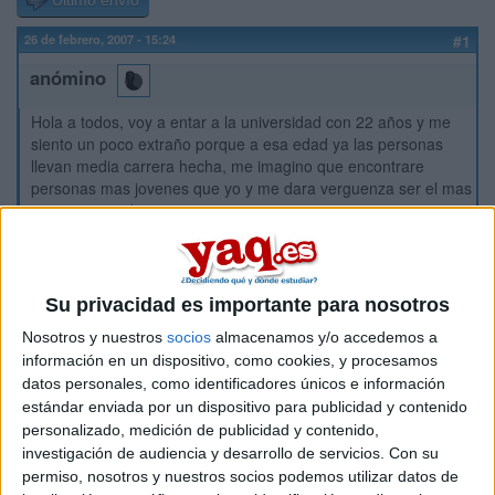
Último envío
26 de febrero, 2007 - 15:24
#1
anómino
Hola a todos, voy a entar a la universidad con 22 años y me
siento un poco extraño porque a esa edad ya las personas
llevan media carrera hecha, me imagino que encontrare
personas mas jovenes que yo y me dara verguenza ser el mas
viejo que me dicen.
Inicio
Etiquetas:
Su privacidad es importante para nosotros
La universidad - un mundo
La pregunta del millón
Nosotros y nuestros
socios
almacenamos y/o accedemos a
información en un dispositivo, como cookies, y procesamos
datos personales, como identificadores únicos e información
estándar enviada por un dispositivo para publicidad y contenido
personalizado, medición de publicidad y contenido,
investigación de audiencia y desarrollo de servicios.
Con su
permiso, nosotros y nuestros socios podemos utilizar datos de