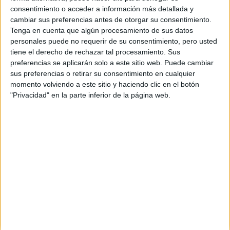
"Si en esta vida no luchas por lo que quieres, no merece la
consentimiento o acceder a información más detallada y
pena vivir"
cambiar sus preferencias antes de otorgar su consentimiento.
Tenga en cuenta que algún procesamiento de sus datos
Inicio
personales puede no requerir de su consentimiento, pero usted
tiene el derecho de rechazar tal procesamiento. Sus
Etiquetas:
La pregunta del millón
preferencias se aplicarán solo a este sitio web. Puede cambiar
sus preferencias o retirar su consentimiento en cualquier
momento volviendo a este sitio y haciendo clic en el botón
"Privacidad" en la parte inferior de la página web.