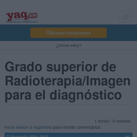
Toggl
navig
Buscar titulaciones
¿Dónde estoy?
Grado superior de
Radioterapia/Imagen
para el diagnóstico
1 envío / 0 nuevos
Inicia sesión
o
regístrate
para enviar comentarios
17 de agosto, 2008 - 19:24
#1