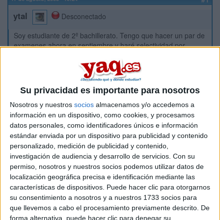
ytal
Desconectado
Soy estudiante de 2º bachillerato. Tengo que hacer un par de
examenes ahora en septiembre y haré selectividad por
hacerla porque realmente ahora mismo no me hace falta.
Me gustaria saber si hay alguien por aquí que haya estudiado
o quiera estudiar el grado superio de Radioterapia o de
Imagen para el diagnóstico. Y si es así, que me dijeran que
Su privacidad es importante para nosotros
tal son los ciclos y el nivle de física de Imagen para el
Nosotros y nuestros
socios
almacenamos y/o accedemos a
diagnóstico.
información en un dispositivo, como cookies, y procesamos
Iré seguramente a Córdoba o a Sevilla.
datos personales, como identificadores únicos e información
estándar enviada por un dispositivo para publicidad y contenido
personalizado, medición de publicidad y contenido,
Gracias de antemano.
investigación de audiencia y desarrollo de servicios.
Con su
permiso, nosotros y nuestros socios podemos utilizar datos de
localización geográfica precisa e identificación mediante las
características de dispositivos. Puede hacer clic para otorgarnos
SuP^^
su consentimiento a nosotros y a nuestros 1733 socios para
que llevemos a cabo el procesamiento previamente descrito. De
forma alternativa, puede hacer clic para denegar su