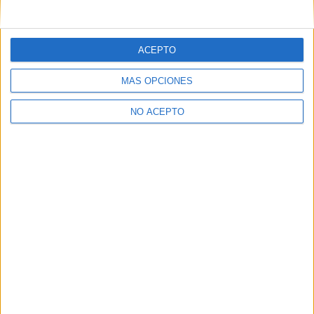
ACEPTO
MÁS OPCIONES
NO ACEPTO
Quiénes somos
|
Contactar
|
Anúnciate
Aviso legal
|
Politica de privacidad
|
Condiciones generales
|
Política
de cookies
© 2003-2026
Compás Mediterráneo S.L.
- Diego de León 47 - 28006
Madrid [ESPAÑA] - Tel. +34 91 593 2767