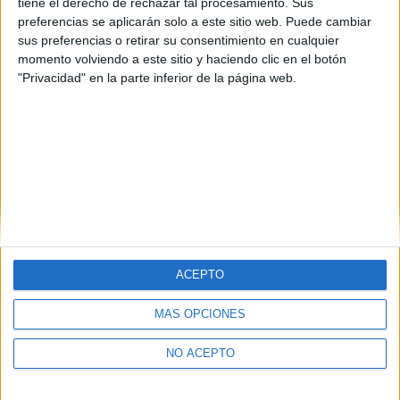
tiene el derecho de rechazar tal procesamiento. Sus
preferencias se aplicarán solo a este sitio web. Puede cambiar
sus preferencias o retirar su consentimiento en cualquier
momento volviendo a este sitio y haciendo clic en el botón
"Privacidad" en la parte inferior de la página web.
ACEPTO
Quiénes somos
|
Contactar
|
Anúnciate
MÁS OPCIONES
Aviso legal
|
Politica de privacidad
|
Condiciones generales
|
Política
de cookies
NO ACEPTO
© 2003-2026
Compás Mediterráneo S.L.
- Diego de León 47 - 28006
Madrid [ESPAÑA] - Tel. +34 91 593 2767