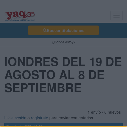
Toggl
navig
Buscar titulaciones
¿Dónde estoy?
lONDRES DEL 19 DE
AGOSTO AL 8 DE
SEPTIEMBRE
1 envío / 0 nuevos
Inicia sesión
o
regístrate
para enviar comentarios
21 de junio, 2007 - 19:46
#1