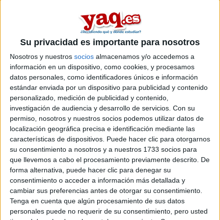
pipe
Desconectado
Hola soy becario del mec, y me voy del 19 de agosto al 8 de
Su privacidad es importante para nosotros
septiembre a la zona norte de londres, hay alguien que vya
también???
Nosotros y nuestros
socios
almacenamos y/o accedemos a
información en un dispositivo, como cookies, y procesamos
mi correo es
elchicodeal_lado@hotmail.com
datos personales, como identificadores únicos e información
estándar enviada por un dispositivo para publicidad y contenido
Inicio
personalizado, medición de publicidad y contenido,
investigación de audiencia y desarrollo de servicios.
Con su
Etiquetas:
La pregunta del millón
permiso, nosotros y nuestros socios podemos utilizar datos de
localización geográfica precisa e identificación mediante las
características de dispositivos. Puede hacer clic para otorgarnos
su consentimiento a nosotros y a nuestros 1733 socios para
que llevemos a cabo el procesamiento previamente descrito. De
forma alternativa, puede hacer clic para denegar su
consentimiento o acceder a información más detallada y
cambiar sus preferencias antes de otorgar su consentimiento.
Tenga en cuenta que algún procesamiento de sus datos
personales puede no requerir de su consentimiento, pero usted