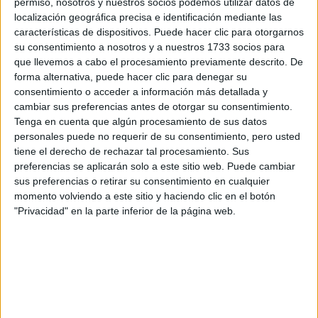
permiso, nosotros y nuestros socios podemos utilizar datos de
no pagó las tasas en Granada, pero por lo que tengo
localización geográfica precisa e identificación mediante las
entendido esto está cambiando y ya no todas las
características de dispositivos. Puede hacer clic para otorgarnos
universidades te lo dan, aunque yo creo que la mayoría.
su consentimiento a nosotros y a nuestros 1733 socios para
lo mejor es que llames directamente a las universidades que
que llevemos a cabo el procesamiento previamente descrito. De
te interesan y preguntes, ¿no? si vas a sacar matrícula y
forma alternativa, puede hacer clic para denegar su
puedes ahorrarte la pasta pues es un motivo más para elegir.
consentimiento o acceder a información más detallada y
Suerte y espero que mi comentario te ayude. Saludos
cambiar sus preferencias antes de otorgar su consentimiento.
Tenga en cuenta que algún procesamiento de sus datos
Inicio
Inicia sesión
o
regístrate
para enviar comentarios
personales puede no requerir de su consentimiento, pero usted
tiene el derecho de rechazar tal procesamiento. Sus
7 de febrero, 2007 - 12:18
#3
preferencias se aplicarán solo a este sitio web. Puede cambiar
sus preferencias o retirar su consentimiento en cualquier
Paula YAQ
Desconectado
momento volviendo a este sitio y haciendo clic en el botón
"Privacidad" en la parte inferior de la página web.
Hola Crislo,
Como te apuntaba lucia89, lo mejor es hablar con cada una
de las universidades para informarte de este tema. El
conceder o no la matrícula gratuita corresponde a normas de
régimen interno de cada universidad por lo que mientras en
una puedes conseguir la matrícula gratis por tener de media
en tu expediente Matrícula de Honor puede ser que otras no.