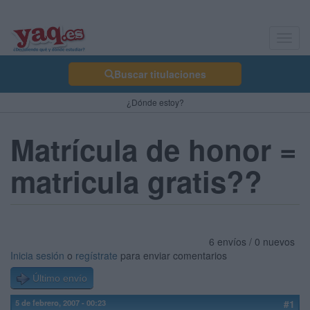
Toggl
navig
Buscar titulaciones
¿Dónde estoy?
Matrícula de honor =
matricula gratis??
6 envíos / 0 nuevos
Inicia sesión
o
regístrate
para enviar comentarios
Último envío
5 de febrero, 2007 - 00:23
#1