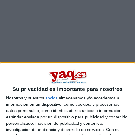
Comentarios
Su privacidad es importante para nosotros
Nosotros y nuestros
socios
almacenamos y/o accedemos a
5 de febrero, 2007 - 23:34
#2
información en un dispositivo, como cookies, y procesamos
lucia89
Desconectado
datos personales, como identificadores únicos e información
estándar enviada por un dispositivo para publicidad y contenido
Hola Cris, por lo que me yo he oído siempre ha sido así en
personalizado, medición de publicidad y contenido,
las universidades públicas, es como una especie de premio
investigación de audiencia y desarrollo de servicios.
Con su
por ser un estudiante de matrícula. Mi prima tenía matrícula y