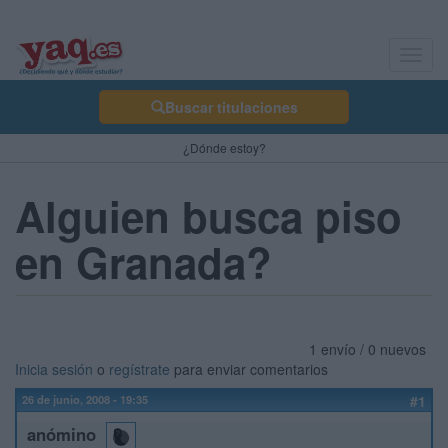
Toggl
navig
Buscar titulaciones
¿Dónde estoy?
Alguien busca piso
en Granada?
1 envío / 0 nuevos
Inicia sesión
o
regístrate
para enviar comentarios
26 de junio, 2008 - 19:35
#1
anómino