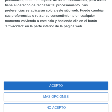
tiene el derecho de rechazar tal procesamiento. Sus
preferencias se aplicarán solo a este sitio web. Puede cambiar
sus preferencias o retirar su consentimiento en cualquier
momento volviendo a este sitio y haciendo clic en el botón
"Privacidad" en la parte inferior de la página web.
ACEPTO
MÁS OPCIONES
Quiénes somos
|
Contactar
|
Anúnciate
Aviso legal
|
Politica de privacidad
|
Condiciones generales
|
Política
NO ACEPTO
de cookies