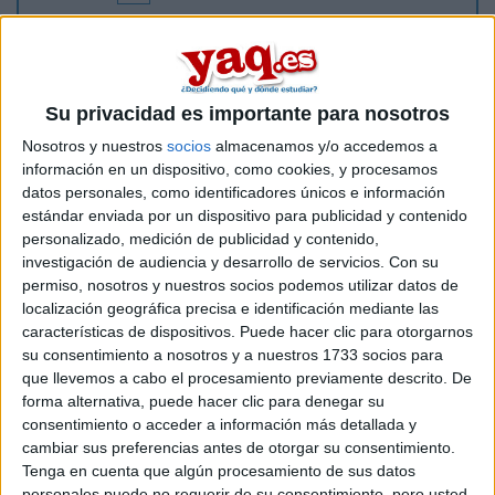
Hola!
Pues así estoy yo, buscando piso en Granada... Más
concretamente, me interesa por la zona del centro de
Su privacidad es importante para nosotros
Granada, cerca de la facultad de traducción (ya que es lo que
voy a estudiar). Si estás en la misma situación, puedes
Nosotros y nuestros
socios
almacenamos y/o accedemos a
agregarme y hablamos:
información en un dispositivo, como cookies, y procesamos
is*mael.da@hotm*ail.com (sin los asteriscos)
datos personales, como identificadores únicos e información
estándar enviada por un dispositivo para publicidad y contenido
Saludos
personalizado, medición de publicidad y contenido,
investigación de audiencia y desarrollo de servicios.
Con su
Inicio
permiso, nosotros y nuestros socios podemos utilizar datos de
localización geográfica precisa e identificación mediante las
Etiquetas:
La universidad - un mundo
características de dispositivos. Puede hacer clic para otorgarnos
su consentimiento a nosotros y a nuestros 1733 socios para
que llevemos a cabo el procesamiento previamente descrito. De
forma alternativa, puede hacer clic para denegar su
consentimiento o acceder a información más detallada y
cambiar sus preferencias antes de otorgar su consentimiento.
Tenga en cuenta que algún procesamiento de sus datos
personales puede no requerir de su consentimiento, pero usted