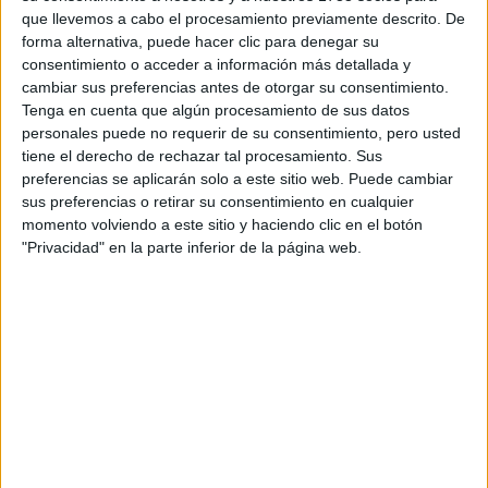
Pues verás... no sé si has oído hablar de ellas, pero existen
que llevemos a cabo el procesamiento previamente descrito. De
unas tarjetas que tú compras por cierta cantidad de dinero
forma alternativa, puede hacer clic para denegar su
(no sé cuánto, pero esa cantidad suele ser el saldo que lleva
consentimiento o acceder a información más detallada y
la tarjeta) y que te vienen con un código. Luego, para
cambiar sus preferencias antes de otorgar su consentimiento.
llamar, sólo tienes que marcar ese código y el número al que
Tenga en cuenta que algún procesamiento de sus datos
quieres llamar (la tarjeta te viene con instrucciones), y la
personales puede no requerir de su consentimiento, pero usted
llamada se te cobra del saldo de tu tarjeta. Además la puedes
tiene el derecho de rechazar tal procesamiento. Sus
ir recargando con la cantidad que tú quieras. La verdad es
preferencias se aplicarán solo a este sitio web. Puede cambiar
que no es una ganga, pero la llamada te sale mucho más
sus preferencias o retirar su consentimiento en cualquier
barata de esta manera que sin utilizar la tarjeta. No sé dónde
podrás comprarla, porque a mí me la dieron, pero puede que
momento volviendo a este sitio y haciendo clic en el botón
en un kiosco, estanco o agencia de viajes, o una vez en
"Privacidad" en la parte inferior de la página web.
Francia.
Otra opción sería que tu familia aquí en España contratase el
servicio de "Europa15" (si tienes el fijo con Telefónica), que
por 10 euros al mes podeis hablar 15 minutos diarios.
Otra solución que se me ocurre es que te informes en las
distintas operadoras móviles españolas sobre los precios
para llamar desde el extranjero, puede que haya alguna
buena oferta... Por ejemplo, hace un par de años Vodafone
tenía una oferta en la que sólo pagabas 1 euro de