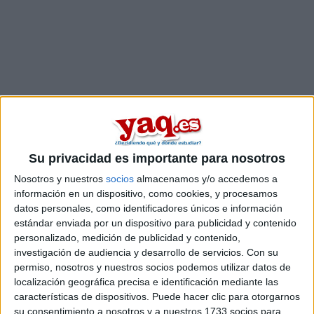
Su privacidad es importante para nosotros
Nosotros y nuestros
socios
almacenamos y/o accedemos a
información en un dispositivo, como cookies, y procesamos
datos personales, como identificadores únicos e información
Comentarios
estándar enviada por un dispositivo para publicidad y contenido
personalizado, medición de publicidad y contenido,
26 de agosto, 2007 - 22:20
#2
investigación de audiencia y desarrollo de servicios.
Con su
permiso, nosotros y nuestros socios podemos utilizar datos de
ihcnoc
Desconectado
localización geográfica precisa e identificación mediante las
características de dispositivos. Puede hacer clic para otorgarnos
Hola bertto!
su consentimiento a nosotros y a nuestros 1733 socios para