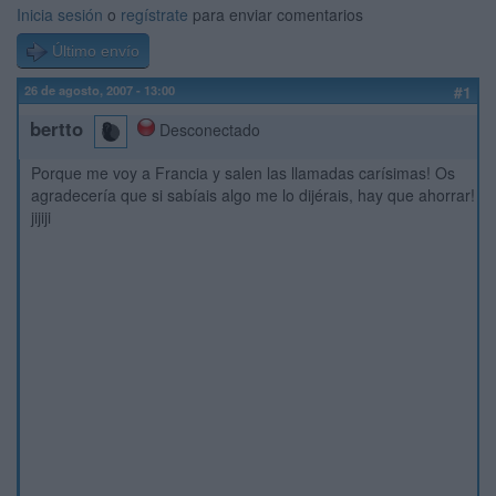
Inicia sesión
o
regístrate
para enviar comentarios
Último envío
26 de agosto, 2007 - 13:00
#1
bertto
Desconectado
Porque me voy a Francia y salen las llamadas carísimas! Os
agradecería que si sabíais algo me lo dijérais, hay que ahorrar!
jijiji