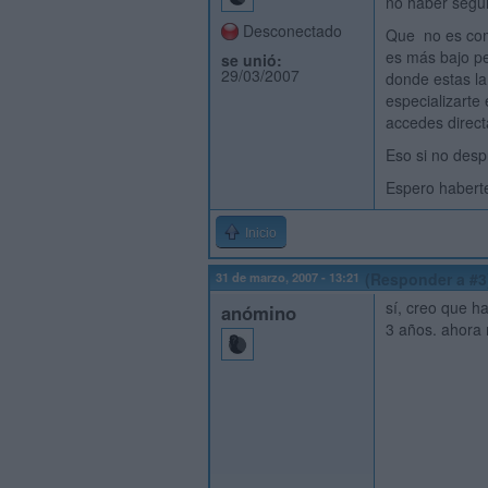
no haber segui
Desconectado
Que no es como
es más bajo pe
se unió:
29/03/2007
donde estas la
especializarte
accedes direct
Eso si no desp
Espero haberte
Inicio
31 de marzo, 2007 - 13:21
(Responder a #3
sí, creo que h
anómino
3 años. ahora 