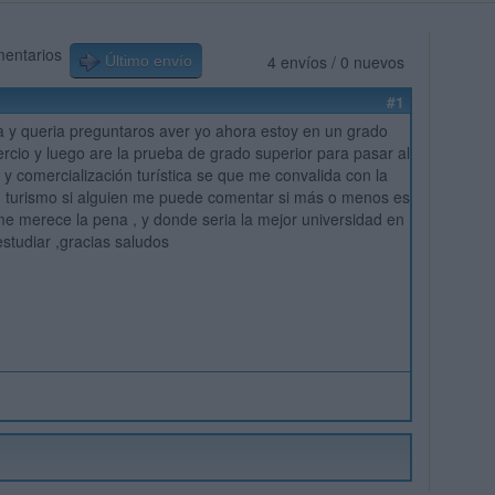
mentarios
4 envíos / 0 nuevos
Último envío
#1
 y queria preguntaros aver yo ahora estoy en un grado
cio y luego are la prueba de grado superior para pasar al
 y comercialización turística se que me convalida con la
n turismo si alguien me puede comentar si más o menos es
me merece la pena , y donde seria la mejor universidad en
estudiar ,gracias saludos