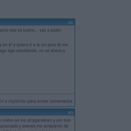
#2
serio eso es bueno... vas a poder
.
 en 4º y quiero ir a la uni pero tb me
uego sigo estudiando. no sé ahora q
ión
o
regístrate
para enviar comentarios
#3
as mates se me atragantaban y por eso
cepcionada y aveces me arrepiento de