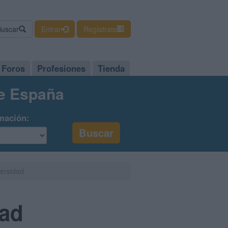
Buscar
Entrar
Regístrate
Foros
Profesiones
Tienda
de España
mación:
versidad
dad