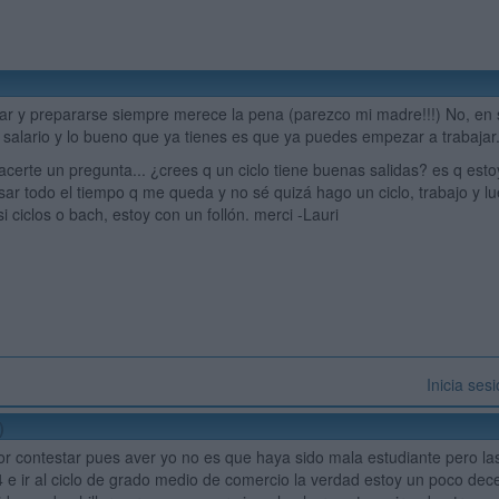
ar y prepararse siempre merece la pena (parezco mi madre!!!) No, en 
 salario y lo bueno que ya tienes es que ya puedes empezar a trabajar
acerte un pregunta... ¿crees q un ciclo tiene buenas salidas? es q estoy
ar todo el tiempo q me queda y no sé quizá hago un ciclo, trabajo y l
si ciclos o bach, estoy con un follón. merci -Lauri
Inicia ses
)
or contestar pues aver yo no es que haya sido mala estudiante pero l
4 e ir al ciclo de grado medio de comercio la verdad estoy un poco de