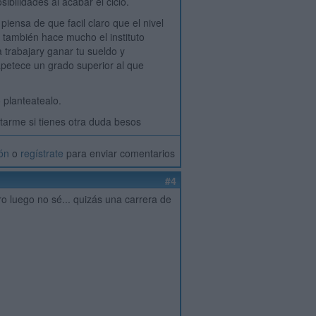
bilidades al acabar el ciclo.
iensa de que facil claro que el nivel
 también hace mucho el instituto
a trabajary ganar tu sueldo y
 apetece un grado superior al que
 planteatealo.
tarme si tienes otra duda besos
ión
o
regístrate
para enviar comentarios
#4
ro luego no sé... quizás una carrera de