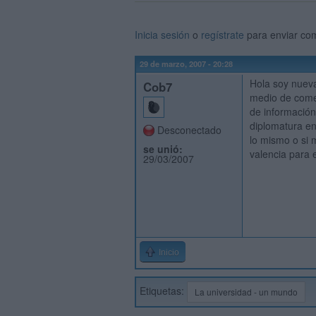
Inicia sesión
o
regístrate
para enviar co
29 de marzo, 2007 - 20:28
Hola soy nueva
Cob7
medio de comer
de información
diplomatura e
Desconectado
lo mismo o si 
se unió:
valencia para 
29/03/2007
Inicio
Etiquetas:
La universidad - un mundo