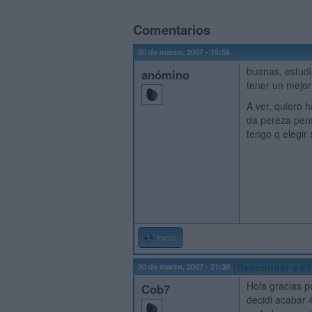
Comentarios
30 de marzo, 2007 - 15:56
buenas, estudi
anómino
tener un mejor
A ver, quiero h
da pereza pens
tengo q elegir 
Inicio
30 de marzo, 2007 - 21:30
(Responder a #2
Hola gracias p
Cob7
decidi acabar 