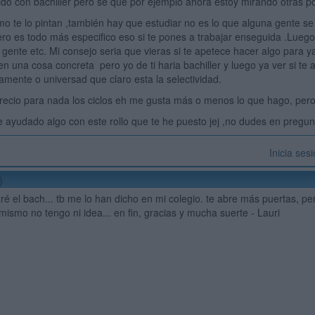
do con bachiller pero se que por ejemplo ahora estoy mirando otras posi
 te lo pintan ,también hay que estudiar no es lo que alguna gente se p
ro es todo más especifico eso si te pones a trabajar enseguida .Luego
 gente etc. Mi consejo seria que vieras si te apetece hacer algo para y
 en una cosa concreta pero yo de ti haria bachiller y luego ya ver si te
amente o universad que claro esta la selectividad.
recio para nada los ciclos eh me gusta más o menos lo que hago, pero
 ayudado algo con este rollo que te he puesto jej ,no dudes en pregun
Inicia ses
)
aré el bach... tb me lo han dicho en mi colegio. te abre más puertas, pe
mismo no tengo ni idea... en fin, gracias y mucha suerte - Lauri