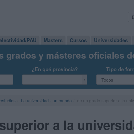
electividad/PAU
Masters
Cursos
Universidades
s grados y másteres oficiales 
¿En qué provincia?
Tipo de for
 estudios
La universidad - un mundo
de un grado superior a la uni
superior a la universi