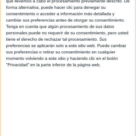
creeis que puede ofrecer la mejor calidad de educación?
que llevemos a cabo el procesamiento previamente descrito. De
forma alternativa, puede hacer clic para denegar su
Espero haber sido claro, correcto, y una vez más, os
consentimiento o acceder a información más detallada y
agradezco mucho vuestra atención.
cambiar sus preferencias antes de otorgar su consentimiento.
Esperando ansioso vuestras respuestas,
Tenga en cuenta que algún procesamiento de sus datos
personales puede no requerir de su consentimiento, pero usted
Naviel
tiene el derecho de rechazar tal procesamiento. Sus
preferencias se aplicarán solo a este sitio web. Puede cambiar
Inicio
sus preferencias o retirar su consentimiento en cualquier
momento volviendo a este sitio y haciendo clic en el botón
Etiquetas:
La universidad - un mundo
"Privacidad" en la parte inferior de la página web.