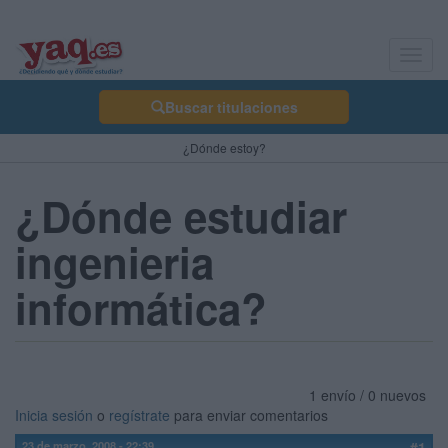
Toggl
navig
Buscar titulaciones
¿Dónde estoy?
¿Dónde estudiar
ingenieria
informática?
1 envío / 0 nuevos
Inicia sesión
o
regístrate
para enviar comentarios
23 de marzo, 2008 - 22:39
#1