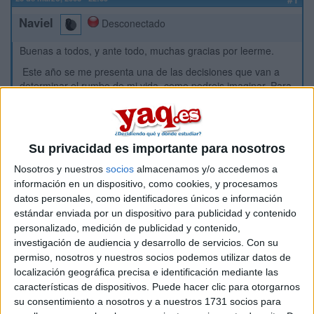
Naviel
Desconectado
Buenas a todos, y ante todo, muchas gracias por leerme.
Este año se me presenta una de las decisiones que van a
determinar el rumbo de mi vida, como podreis imaginar. Para
realizar esta decisión correctamente estoy teniendo en
cuenta muchos factores, pero aquí busco vuestra ayuda para
uno: ¿Qué universidad es mejor?
Es difícil ser objetivo, sobretodo si eres de esa ciudad o
Su privacidad es importante para nosotros
estudias esa carrera. Busco vuestra opinión, y si puede ser, la
Nosotros y nuestros
socios
almacenamos y/o accedemos a
más pura objetividad. He intentando hacer comparativas de
información en un dispositivo, como cookies, y procesamos
asignaturas en ambas, y no logro encontrar diferencias
datos personales, como identificadores únicos e información
significativas, pero claro, mi ojo no ve las cosas de la forma
estándar enviada por un dispositivo para publicidad y contenido
que lo puede hacer un estudiante universitario como tú
personalizado, medición de publicidad y contenido,
puedes ser.
investigación de audiencia y desarrollo de servicios.
Con su
Mi decisión gira entorno a dos universidades: La universidad
permiso, nosotros y nuestros socios podemos utilizar datos de
de Granada o la universidad de Córdoba.
localización geográfica precisa e identificación mediante las
características de dispositivos. Puede hacer clic para otorgarnos
Me gustaría irme más lejos, pero no es posible. Entra esas
dos universidades... ¿Cuál creeis que es la mejor?¿Cuál
su consentimiento a nosotros y a nuestros 1731 socios para