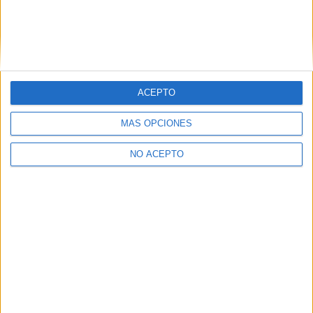
ACEPTO
MÁS OPCIONES
NO ACEPTO
Quiénes somos
|
Contactar
|
Anúnciate
Aviso legal
|
Politica de privacidad
|
Condiciones generales
|
Política
de cookies
© 2003-2026
Compás Mediterráneo S.L.
- Diego de León 47 - 28006
Madrid [ESPAÑA] - Tel. +34 91 593 2767