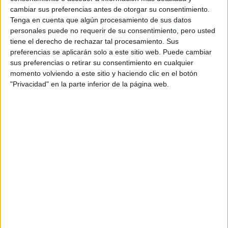
cambiar sus preferencias antes de otorgar su consentimiento.
Tenga en cuenta que algún procesamiento de sus datos
personales puede no requerir de su consentimiento, pero usted
tiene el derecho de rechazar tal procesamiento. Sus
preferencias se aplicarán solo a este sitio web. Puede cambiar
sus preferencias o retirar su consentimiento en cualquier
momento volviendo a este sitio y haciendo clic en el botón
Comentarios
"Privacidad" en la parte inferior de la página web.
13 de junio, 2008 - 12:49
#2
irene_snrb
Desconectado
wuenas!
ioaer fisio asik alomjr no soi mu objetiva
nose cn los niños siempre puedes ir a campamentos
deportivos i disfrutar d lo k t gusta,xo fisio en una carrera
superbonita xa studiar y xa ejercer, ademas t puedes
specializar n fisio deportiva y star n el mundillo k t gusta
piensa k alomjr el cambio a madrid t viene bn, xa conocer
gente nueva y disfrutar d otros aires...