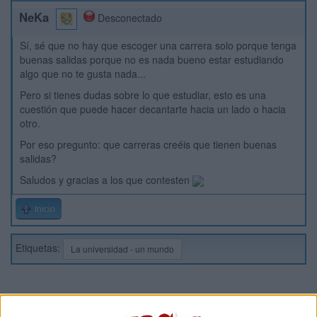
NeKa
Desconectado
Sí, sé que no hay que escoger una carrera solo porque tenga
buenas salidas porque no es nada bueno estar estudiando
algo que no te gusta nada...
Pero si tienes dudas sobre lo que estudiar, esto es una
cuestión que puede hacer decantarte hacia un lado o hacia
otro.
Por eso pregunto: que carreras creéis que tienen buenas
salidas?
Saludos y gracias a los que contesten
Inicio
Etiquetas:
La universidad - un mundo