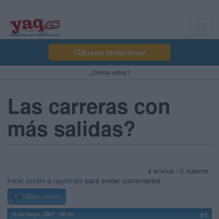
Toggl
navig
Buscar titulaciones
¿Dónde estoy?
Las carreras con
más salidas?
4 envíos / 0 nuevos
Inicia sesión
o
regístrate
para enviar comentarios
Último envío
19 de mayo, 2007 - 20:45
#1