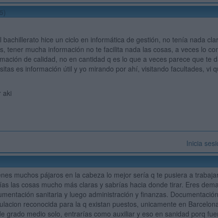
5)
 bachillerato hice un ciclo en informática de gestión, no tenía nada cl
s, tener mucha información no te facilita nada las cosas, a veces lo con
mación de calidad, no en cantidad q es lo que a veces parece que te dan
itas es información útil y yo mirando por ahí, visitando facultades, vi 
 aki
Inicia ses
nes muchos pájaros en la cabeza lo mejor sería q te pusiera a trabajar 
ías las cosas mucho más claras y sabrías hacia donde tirar. Eres demas
entación sanitaria y luego administración y finanzas. Documentación
itulacion reconocida para la q existan puestos, unicamente en Barcelon
 de grado medio solo, entrarías como auxiliar y eso en sanidad porq fue