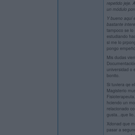
repetido jeje. 
un módulo por
Y bueno aquí 
bastante inter
tampoco se lo 
estudiando hac
si me lo prpon
pongo empeño 
Mis dudas vien
Documentación 
universidad o 
bonito.
Si tuviera qe 
Magisterio mus
Fisioterapeuta.
hciendo un mod
relacionado c
gusta...que lio..
Xdonad que me 
pasar a segun