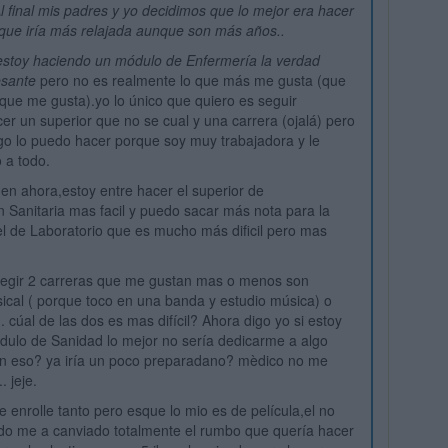
Al final mis padres y yo decidimos que lo mejor era hacer
que iría más relajada aunque son más años..
estoy haciendo un módulo de Enfermería la verdad
esante
pero no es realmente lo que más me gusta (que
que me gusta).yo lo único que quiero es seguir
er un superior que no se cual y una carrera (ojalá) pero
go lo puedo hacer porque soy muy trabajadora y le
a todo.
en ahora,estoy entre hacer el superior de
Sanitaria mas facil y puedo sacar más nota para la
el de Laboratorio que es mucho más dificil pero mas
elegir 2 carreras que me gustan mas o menos son
ical ( porque toco en una banda y estudio música) o
. cúal de las dos es mas difícil? Ahora digo yo si estoy
ulo de Sanidad lo mejor no sería dedicarme a algo
on eso? ya iría un poco preparadano? mèdico no me
. jeje.
enrolle tanto pero esque lo mio es de película,el no
do me a canviado totalmente el rumbo que quería hacer