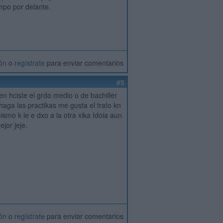
mpo por delante.
ión
o
regístrate
para enviar comentarios
#5
ien hciste el grdo medio o de bachiller
aga las practikas me gusta el trato kn
ismo k le e dxo a la otra xika Idoia aun
jor jeje.
ión
o
regístrate
para enviar comentarios