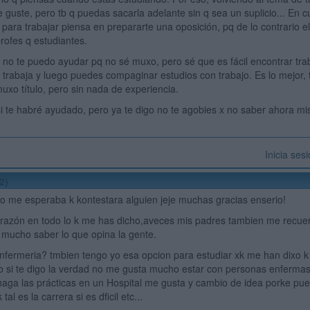
te guste, pero tb q puedas sacarla adelante sin q sea un suplicio... En 
 para trabajar piensa en prepararte una oposición, pq de lo contrario el 
rofes q estudiantes.
s, no te puedo ayudar pq no sé muxo, pero sé que es fácil encontrar tra
, trabaja y luego puedes compaginar estudios con trabajo. Es lo mejor, t
uxo título, pero sin nada de experiencia.
i te habré ayudado, pero ya te digo no te agobies x no saber ahora mis
Inicia ses
2)
!no me esperaba k kontestara alguien jeje muchas gracias enserio!
razón en todo lo k me has dicho,aveces mis padres tambien me recue
mucho saber lo que opina la gente.
nfermeria? tmbien tengo yo esa opcion para estudiar xk me han dixo k
 si te digo la verdad no me gusta mucho estar con personas enfermas,
aga las prácticas en un Hospital me gusta y cambio de idea porke pue
al es la carrera si es dficil etc...