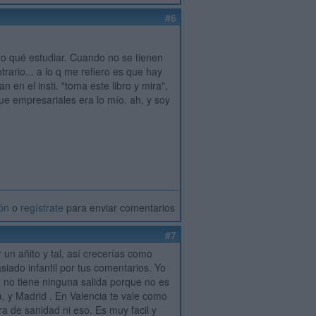
#6
aro qué estudiar. Cuando no se tienen
trario... a lo q me refiero es que hay
 en el insti. "toma este libro y mira",
que empresariales era lo mío. ah, y soy
ión
o
regístrate
para enviar comentarios
#7
un añito y tal, así crecerías como
iado infantil por tus comentarios. Yo
 no tiene ninguna salida porque no es
a, y Madrid . En Valencia te vale como
ra de sanidad ni eso. Es muy facil y