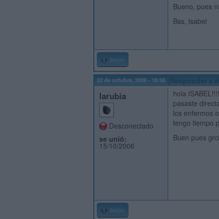
Bueno, pues na
Bss, Isabel
Inicio
22 de octubre, 2006 - 18:58
(Responder a #
hola ISABEL!!!!
larubia
pasaste direct
los enfermos o 
tengo tiempo p
Desconectado
Buen pues grci
se unió:
15/10/2006
Inicio