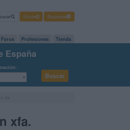
Buscar
Entrar
Regístrate
Foros
Profesiones
Tienda
de España
mación:
n xfa.
n xfa.