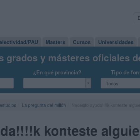
electividad/PAU
Masters
Cursos
Universidades
s grados y másteres oficiales 
¿En qué provincia?
Tipo de for
 estudios
La pregunta del millón
Necesito ayuda!!!!k konteste alguie
da!!!!k konteste alguie