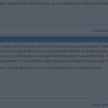
da, espero haber sido de ayuda, y no te deprimas q tienes mucho tie
Inicia ses
4)
 grcias x knt jj.De dnde eres tu? yo de valencia.k superior hiciste? tmb
amente al superior?ahora aun es pronto para decidir xk almjor kuando h
no se..y cmbio d idea y me hago enfermera jejej xr lo veo dficil.Es lo m
ara pensar xr voy a intentar saber las opiniones d gente kuanto mas me
as y aver si hblamos x el xat o x komentarios ok? un abrazo besos
Inicia ses