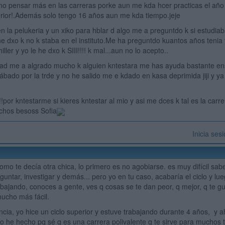
 no pensar más en las carreras porke aun me kda hcer practicas el año
rior!.Además solo tengo 16 años aun me kda tiempo.jeje
 la pelukeria y un xiko para hblar d algo me a preguntdo k si estudiaba
e he dxo k no k staba en el instituto.Me ha preguntdo kuantos años tenia
ller y yo le he dxo k SIII!!!! k mal...aun no lo acepto..
d me a algrado mucho k alguien kntestara me has ayuda bastante ens
bado por la trde y no he salido me e kdado en kasa deprimida jiji y ya 
por kntestarme si kieres kntestar al mio y asi me dces k tal es la carrer
chos besoss Sofia
Inicia ses
omo te decía otra chica, lo primero es no agobiarse. es muy difícil sabe
guntar, investigar y demás... pero yo en tu caso, acabaría el ciclo y lu
abajando, conoces a gente, ves q cosas se te dan peor, q mejor, q te g
mucho más fácil.
encia, yo hice un ciclo superior y estuve trabajando durante 4 años, y 
o he hecho pq sé q es una carrera polivalente q te sirve para muchos tip