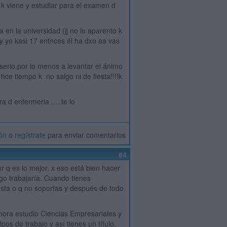
 k viene y estudiar para el examen d
 en la universidad (jj no lo aparento k
 y yo kasi 17 entnces él ha dxo aa vas
erio.por lo menos a levantar el ánimo
hce tiempo k no salgo ni de fiesta!!!!k
a d enfermeria .....te lo
ión
o
regístrate
para enviar comentarios
#4
r q es lo mejor, x eso está bien hacer
ego trabajaría. Cuando tienes
usta o q no soportas y después de todo
ahora estudio Ciencias Empresariales y
os de trabajo y así tienes un título.