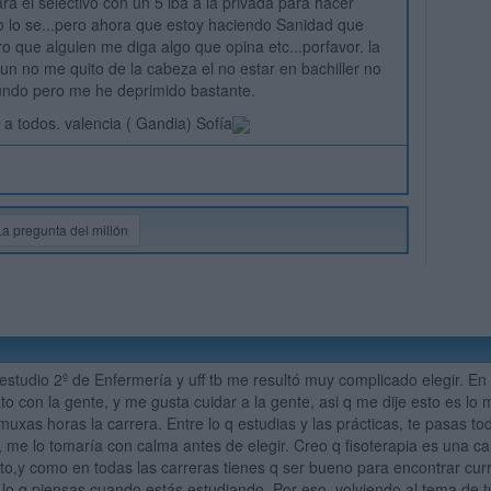
a el selectivo con un 5 iba a la privada para hacer
o lo se...pero ahora que estoy haciendo Sanidad que
 que alguien me diga algo que opina etc...porfavor. la
n no me quito de la cabeza el no estar en bachiller no
mundo pero me he deprimido bastante.
 a todos. valencia ( Gandia) Sofía
La pregunta del millón
 estudio 2º de Enfermería y uff tb me resultó muy complicado elegir. En 
to con la gente, y me gusta cuidar a la gente, asi q me dije esto es lo 
xas horas la carrera. Entre lo q estudias y las prácticas, te pasas todo
n, me lo tomaría con calma antes de elegir. Creo q fisoterapia es una c
lto,y como en todas las carreras tienes q ser bueno para encontrar cur
lo q piensas cuando estás estudiando. Por eso, volviendo al tema de tu