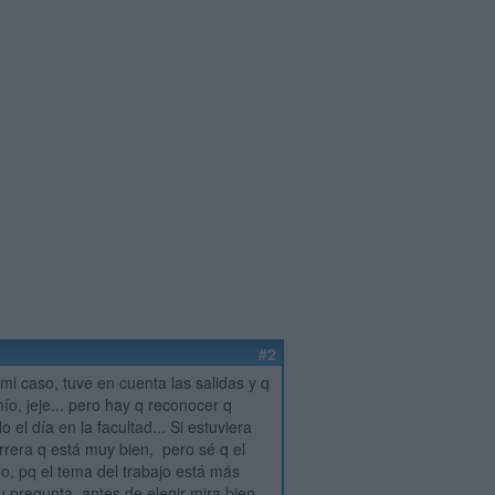
#2
mi caso, tuve en cuenta las salidas y q
mío, jeje... pero hay q reconocer q
 el día en la facultad... Si estuviera
arrera q está muy bien, pero sé q el
ro, pq el tema del trabajo está más
 pregunta, antes de elegir mira bien