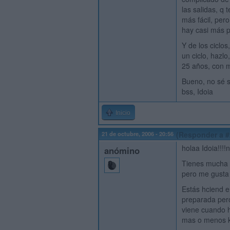
las salidas, q 
más fácil, pero
hay casi más p
Y de los ciclo
un ciclo, hazlo
25 años, con m
Bueno, no sé s
bss, Idoia
Inicio
21 de octubre, 2006 - 20:56
(Responder a #
holaa Idoia!!!
anómino
Tienes mucha 
pero me gusta 
Estás hciend e
preparada pero
viene cuando h
mas o menos k t