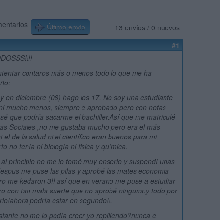
mentarios
13 envíos / 0 nuevos
Último envío
#1
DOSSS!!!!
ntentar contaros más o menos todo lo que me ha
año:
y en diciembre (06) hago los 17. No soy una estudiante
 ni mucho menos, siempre e aprobado pero con notas
sé que podría sacarme el bachiller.Así que me matriculé
ias Sociales ,no me gustaba mucho pero era el más
i el de la salud ni el científico eran buenos para mi
o no tenía ni biología ni fisica y química.
 al principio no me lo tomé muy enserio y suspendí unas
despus me puse las pilas y aprobé las mates economia
pero me kedaron 3!! así que en verano me puse a estudiar
o con tan mala suerte que no aprobé ninguna.y todo por
erio!ahora podría estar en segundo!!.
tante no me lo podía creer yo repitiendo?nunca e