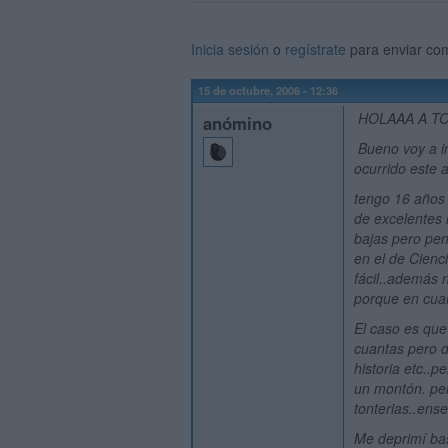
Inicia sesión
o
regístrate
para enviar co
15 de octubre, 2006 - 12:36
HOLAAA A TO
anómino
Bueno voy a i
ocurrido este 
tengo 16 años 
de excelentes
bajas pero pen
en el de Cienc
fácil..además n
porque en cuart
El caso es que
cuantas pero 
historia etc..
un montón. per
tonterias..ens
Me deprimí bas