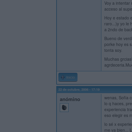
Voy a intentar
acceso al supe
Hoy e estado en
raro...)y yo l
a 2ndo de bachi
Bueno de verda
porke hoy es sá
tonta soy.
Muchas grcias!!
agrdeceria.Mu
Inicio
22 de octubre, 2006 - 17:19
wenas, Sofía c
anómino
lo q haces, pre
experiencia tr
eso elegir es 
lo sé x experi
me va bien... L