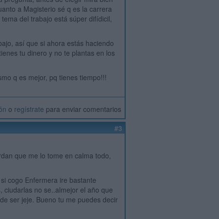
cuanto a Magisterio sé q es la carrera
tema del trabajo está súper difídicil,
bajo, así que si ahora estás haciendo
ienes tu dinero y no te plantas en los
mo q es mejor, pq tienes tiempo!!!
ión
o
regístrate
para enviar comentarios
#3
rdan que me lo tome en calma todo,
 si cogo Enfermera ire bastante
 ciudarlas no se..almejor el año que
de ser jeje. Bueno tu me puedes decir