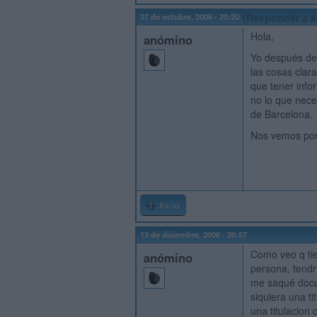
27 de octubre, 2006 - 20:20
(Responder a #
Hola,
anómino
Yo después del
las cosas clara
que tener infor
no lo que neces
de Barcelona.
Nos vemos por
Inicio
13 de diciembre, 2006 - 20:57
Como veo q tie
anómino
persona, tendr
me saqué docum
siquiera una t
una titulacion