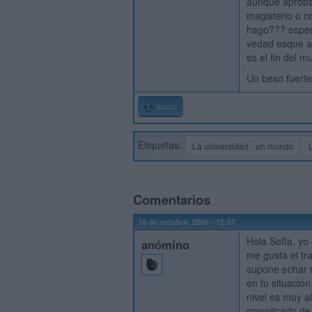
aunque aprobar
magisterio o n
hago??? espero
vedad esque au
es el fin del 
Un beso fuerte
Inicio
Etiquetas:
La universidad - un mundo
Comentarios
15 de octubre, 2006 - 12:57
Hola Sofía, yo
anómino
me gusta el tra
supone echar mu
en tu situació
nivel es muy a
complicado de 